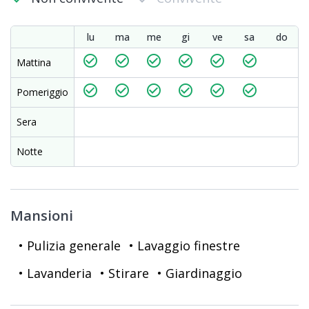
lu
ma
me
gi
ve
sa
do
check_circle_outline
check_circle_outline
check_circle_outline
check_circle_outline
check_circle_outline
check_circle_outline
Mattina
check_circle_outline
check_circle_outline
check_circle_outline
check_circle_outline
check_circle_outline
check_circle_outline
Pomeriggio
Sera
Notte
Mansioni
• Pulizia generale
• Lavaggio finestre
• Lavanderia
• Stirare
• Giardinaggio