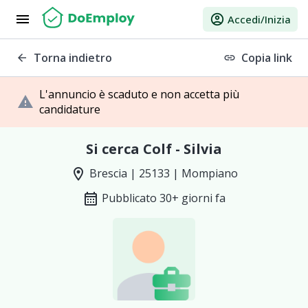
menu
account_circle
Accedi/Inizia
Torna indietro
Copia link
arrow_back
link
L'annuncio è scaduto e non accetta più
warning
candidature
Si cerca Colf - Silvia
location_on
Brescia | 25133 | Mompiano
calendar_month
Pubblicato 30+ giorni fa