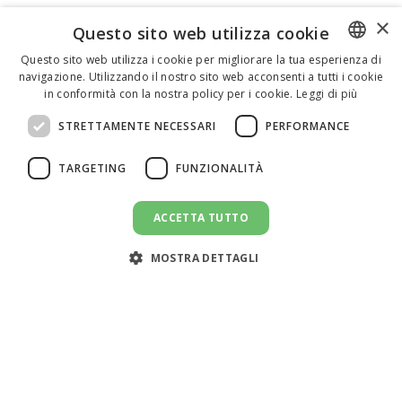
×
Questo sito web utilizza cookie
Questo sito web utilizza i cookie per migliorare la tua esperienza di
navigazione. Utilizzando il nostro sito web acconsenti a tutti i cookie
ENGLISH
in conformità con la nostra policy per i cookie.
Leggi di più
ITALIAN
STRETTAMENTE NECESSARI
PERFORMANCE
SPANISH
TARGETING
FUNZIONALITÀ
ACCETTA TUTTO
CANDIDATI AL LAVORO
message
MOSTRA DETTAGLI
Assistenza clienti:
support@doemploy.app