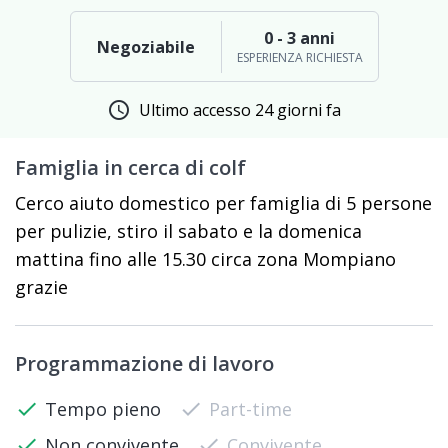
0 - 3 anni
Negoziabile
ESPERIENZA RICHIESTA
schedule
Ultimo accesso 24 giorni fa
Famiglia in cerca di colf
Cerco aiuto domestico per famiglia di 5 persone
per pulizie, stiro il sabato e la domenica
mattina fino alle 15.30 circa zona Mompiano
grazie
Programmazione di lavoro
check
Tempo pieno
check
Part-time
check
Non convivente
check
Convivente