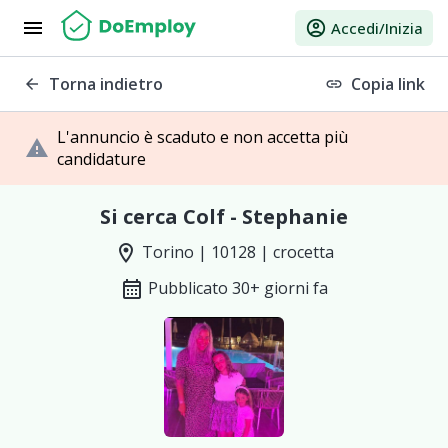
menu
account_circle
Accedi/Inizia
Torna indietro
Copia link
arrow_back
link
L'annuncio è scaduto e non accetta più
warning
candidature
Si cerca Colf - Stephanie
location_on
Torino | 10128 | crocetta
calendar_month
Pubblicato 30+ giorni fa