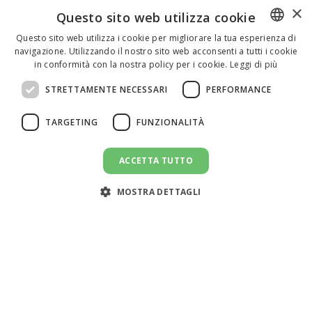
×
Questo sito web utilizza cookie
Questo sito web utilizza i cookie per migliorare la tua esperienza di
navigazione. Utilizzando il nostro sito web acconsenti a tutti i cookie
ENGLISH
in conformità con la nostra policy per i cookie.
Leggi di più
ITALIAN
STRETTAMENTE NECESSARI
PERFORMANCE
SPANISH
TARGETING
FUNZIONALITÀ
ACCETTA TUTTO
CANDIDATI AL LAVORO
message
MOSTRA DETTAGLI
Assistenza clienti:
support@doemploy.app