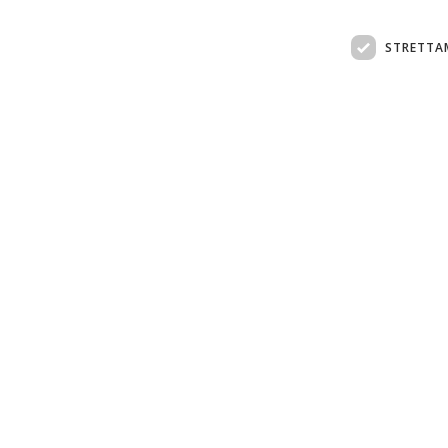
STRETTA
Assistenza clienti:
support@doemploy.app