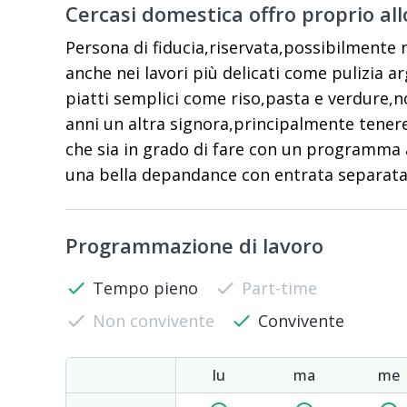
Cercasi domestica offro proprio al
Persona di fiducia,riservata,possibilmente 
anche nei lavori più delicati come pulizia 
piatti semplici come riso,pasta e verdure,n
anni un altra signora,principalmente tener
che sia in grado di fare con un programma a
una bella depandance con entrata separata
Programmazione di lavoro
check
Tempo pieno
check
Part-time
check
Non convivente
check
Convivente
lu
ma
me