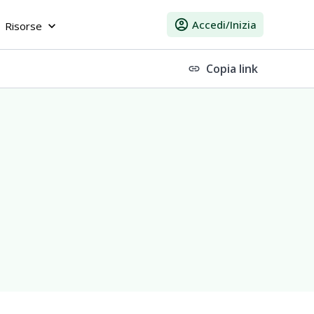
account_circle
Accedi/Inizia
Risorse
keyboard_arrow_down
Copia link
link