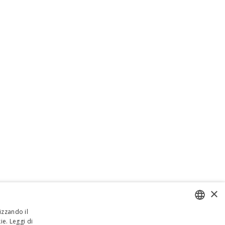
×
izzando il
ie.
Leggi di
ENGLISH