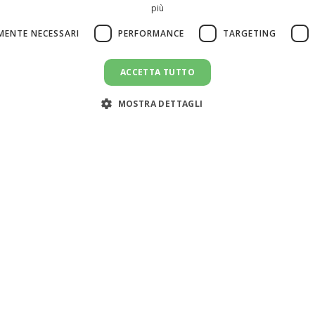
più
MENTE NECESSARI
PERFORMANCE
TARGETING
ACCETTA TUTTO
MOSTRA DETTAGLI
Servizi
Risorse
Cerca colf
Simulatore costo