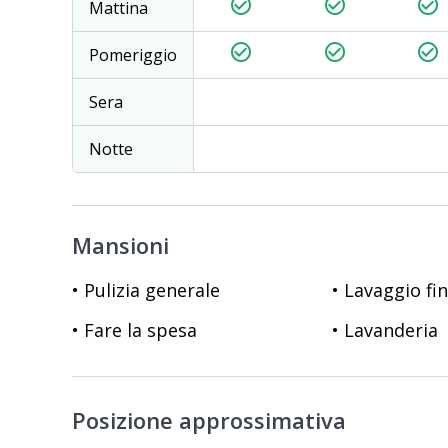
check_circle_outline
check_circle_outline
check_circle_outline
Mattina
check_circle_outline
check_circle_outline
check_circle_outline
Pomeriggio
Sera
Notte
Mansioni
• Pulizia generale
• Lavaggio fi
• Fare la spesa
• Lavanderia
Posizione approssimativa