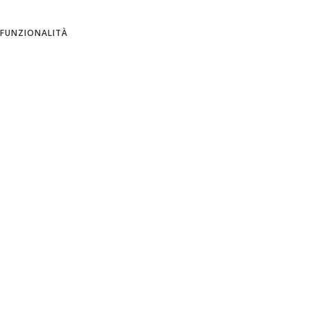
ITALIAN
FUNZIONALITÀ
SPANISH
Azienda
Informativa sulla privacy