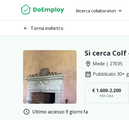
Ricerca collaboratori
keyboard_arrow_down
Torna indietro
arrow_back
Si cerca Colf
location_on
Mede | 27035
calendar_month
Pubblicato 30+ g
€ 1.600-2.200
PER ORA
schedule
Ultimo accesso 9 giorni fa