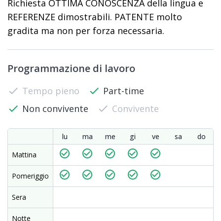
Richiesta OTTIMA CONOSCENZA della lingua e
REFERENZE dimostrabili. PATENTE molto
gradita ma non per forza necessaria.
Programmazione di lavoro
check
Tempo pieno
check
Part-time
check
Non convivente
check
Convivente
lu
ma
me
gi
ve
sa
do
check_circle_outline
check_circle_outline
check_circle_outline
check_circle_outline
check_circle_outline
Mattina
check_circle_outline
check_circle_outline
check_circle_outline
check_circle_outline
check_circle_outline
Pomeriggio
Sera
Notte