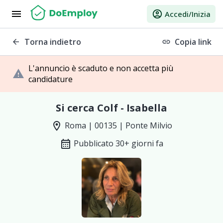
menu
account_circle
Accedi/Inizia
Torna indietro
Copia link
arrow_back
link
L'annuncio è scaduto e non accetta più
warning
candidature
Si cerca Colf - Isabella
location_on
Roma | 00135 | Ponte Milvio
calendar_month
Pubblicato 30+ giorni fa