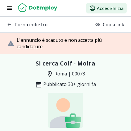
menu
account_circle
Accedi/Inizia
Torna indietro
Copia link
arrow_back
link
L'annuncio è scaduto e non accetta più
warning
candidature
Si cerca Colf - Moira
location_on
Roma | 00073
calendar_month
Pubblicato 30+ giorni fa