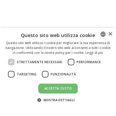
×
Questo sito web utilizza cookie
Questo sito web utilizza i cookie per migliorare la tua esperienza di
navigazione. Utilizzando il nostro sito web acconsenti a tutti i cookie
ENGLISH
in conformità con la nostra policy per i cookie.
Leggi di più
ITALIAN
STRETTAMENTE NECESSARI
PERFORMANCE
SPANISH
TARGETING
FUNZIONALITÀ
ACCETTA TUTTO
CANDIDATI AL LAVORO
message
MOSTRA DETTAGLI