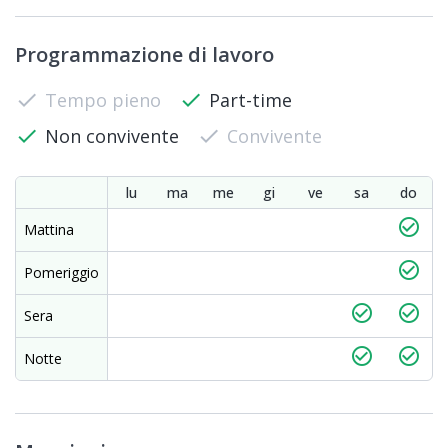
Programmazione di lavoro
check
Tempo pieno
check
Part-time
check
Non convivente
check
Convivente
lu
ma
me
gi
ve
sa
do
check_circle_outline
Mattina
check_circle_outline
Pomeriggio
check_circle_outline
check_circle_outline
Sera
check_circle_outline
check_circle_outline
Notte