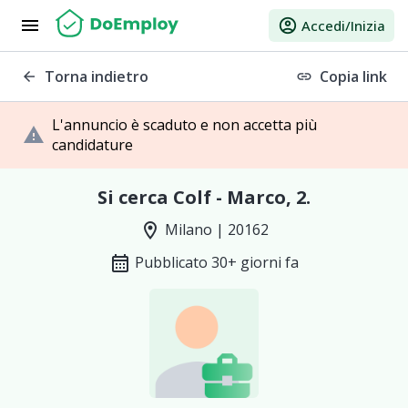
menu
account_circle
Accedi/Inizia
Torna indietro
Copia link
arrow_back
link
L'annuncio è scaduto e non accetta più
warning
candidature
Si cerca Colf - Marco, 2.
location_on
Milano | 20162
calendar_month
Pubblicato 30+ giorni fa