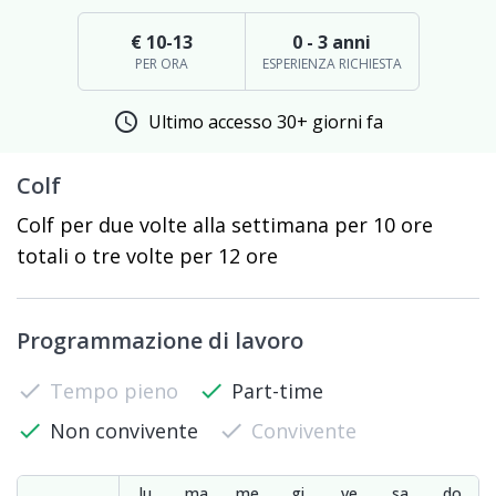
€ 10-13
0 - 3 anni
PER ORA
ESPERIENZA RICHIESTA
schedule
Ultimo accesso 30+ giorni fa
Colf
Colf per due volte alla settimana per 10 ore
totali o tre volte per 12 ore
Programmazione di lavoro
check
Tempo pieno
check
Part-time
check
Non convivente
check
Convivente
lu
ma
me
gi
ve
sa
do