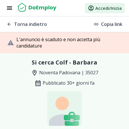
menu
account_circle
Accedi/Inizia
Torna indietro
Copia link
arrow_back
link
L'annuncio è scaduto e non accetta più
warning
candidature
Si cerca Colf - Barbara
location_on
Noventa Padovana | 35027
calendar_month
Pubblicato 30+ giorni fa