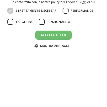
in conformità con la nostra policy per i cookie.
Leggi di più
ITALIAN
STRETTAMENTE NECESSARI
PERFORMANCE
SPANISH
TARGETING
FUNZIONALITÀ
ACCETTA TUTTO
CANDIDATI AL LAVORO
message
MOSTRA DETTAGLI
Assistenza clienti:
support@doemploy.app
Trasformiamo il mercato del lavoro domestico con una