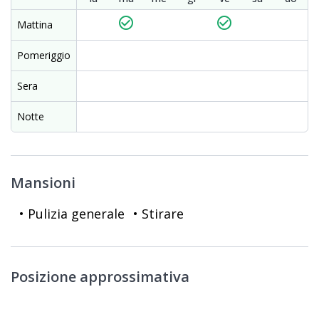
check_circle_outline
check_circle_outline
Mattina
Pomeriggio
Sera
Notte
Mansioni
• Pulizia generale
• Stirare
Posizione approssimativa