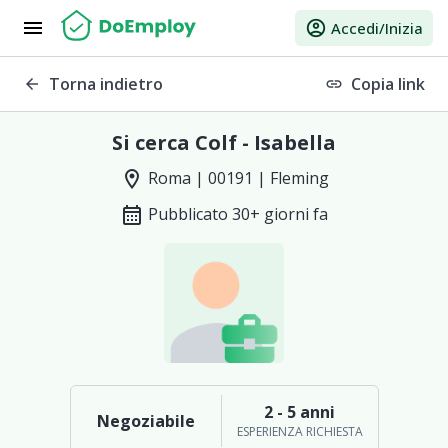
menu
account_circle
Accedi/Inizia
Torna indietro
Copia link
arrow_back
link
Si cerca Colf - Isabella
location_on
Roma | 00191 | Fleming
calendar_month
Pubblicato 30+ giorni fa
2 - 5 anni
Negoziabile
ESPERIENZA RICHIESTA