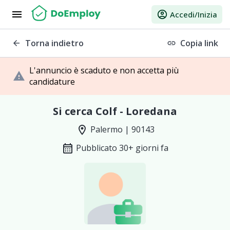
menu
account_circle
Accedi/Inizia
Torna indietro
Copia link
arrow_back
link
L'annuncio è scaduto e non accetta più
warning
candidature
Si cerca Colf - Loredana
location_on
Palermo | 90143
calendar_month
Pubblicato 30+ giorni fa