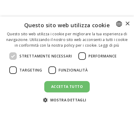
×
Questo sito web utilizza cookie
Questo sito web utilizza i cookie per migliorare la tua esperienza di
navigazione. Utilizzando il nostro sito web acconsenti a tutti i cookie
ENGLISH
in conformità con la nostra policy per i cookie.
Leggi di più
ITALIAN
STRETTAMENTE NECESSARI
PERFORMANCE
SPANISH
TARGETING
FUNZIONALITÀ
ACCETTA TUTTO
CANDIDATI AL LAVORO
message
MOSTRA DETTAGLI