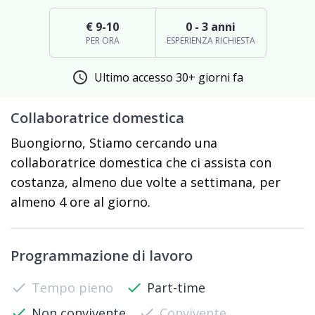
€ 9-10
0 - 3 anni
PER ORA
ESPERIENZA RICHIESTA
schedule
Ultimo accesso 30+ giorni fa
Collaboratrice domestica
Buongiorno, Stiamo cercando una
collaboratrice domestica che ci assista con
costanza, almeno due volte a settimana, per
almeno 4 ore al giorno.
Programmazione di lavoro
check
Tempo pieno
check
Part-time
check
Non convivente
check
Convivente