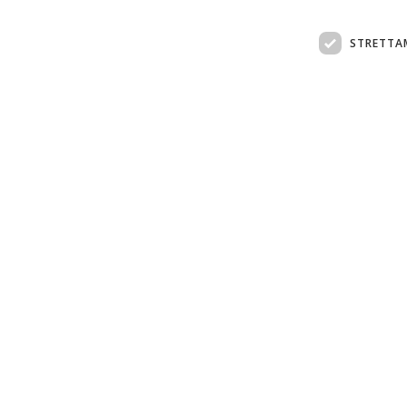
STRETTA
Assistenza clienti:
support@doemploy.app