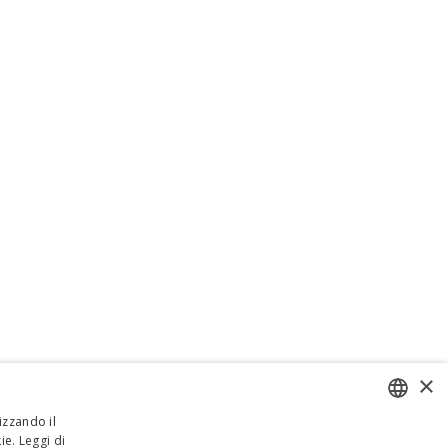
×
izzando il
ie.
Leggi di
ENGLISH