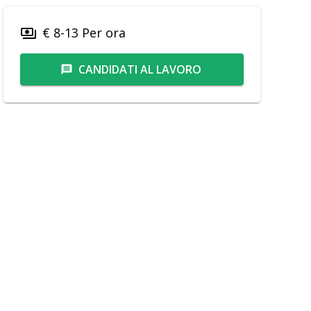
€ 8-13 Per ora
payments
CANDIDATI AL LAVORO
message