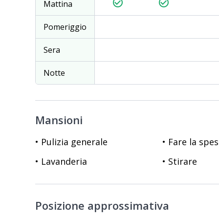
check_circle_outline
check_circle_outline
Mattina
Pomeriggio
Sera
Notte
Mansioni
• Pulizia generale
• Fare la spe
• Lavanderia
• Stirare
Posizione approssimativa