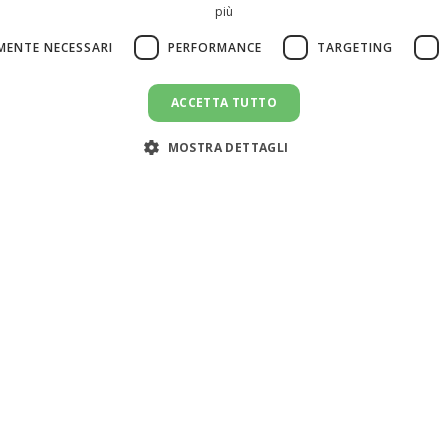
più
MENTE NECESSARI
PERFORMANCE
TARGETING
ACCETTA TUTTO
MOSTRA DETTAGLI
Servizi
Risorse
Cerca colf
Simulatore costo