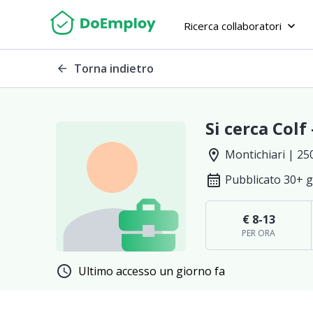
Ricerca collaboratori
keyboard_arrow_down
Torna indietro
arrow_back
Si cerca Colf 
location_on
Montichiari | 25
calendar_month
Pubblicato 30+ g
€ 8-13
PER ORA
schedule
Ultimo accesso un giorno fa