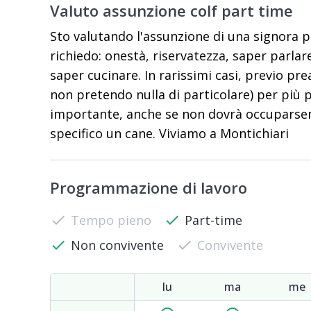
Valuto assunzione colf part time
Sto valutando l'assunzione di una signora p
richiedo: onestà, riservatezza, saper parlar
saper cucinare. In rarissimi casi, previo pr
non pretendo nulla di particolare) per più 
importante, anche se non dovrà occuparsene
specifico un cane. Viviamo a Montichiari
Programmazione di lavoro
check
Tempo pieno
check
Part-time
check
Non convivente
check
Convivente
lu
ma
me