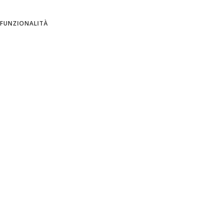
ITALIAN
FUNZIONALITÀ
SPANISH
Azienda
Informativa sulla privacy