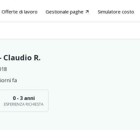
Offerte di lavoro
Gestionale paghe
Simulatore costo
arrow_outward
- Claudio R.
018
iorni fa
0 - 3 anni
ESPERIENZA RICHIESTA