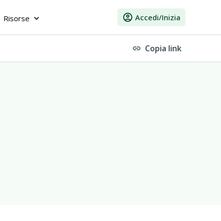
account_circle
Accedi/Inizia
Risorse
keyboard_arrow_down
Copia link
link