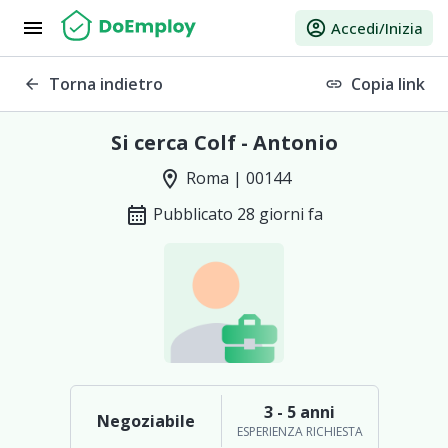
menu
account_circle
Accedi/Inizia
Torna indietro
Copia link
arrow_back
link
Si cerca Colf - Antonio
location_on
Roma | 00144
calendar_month
Pubblicato 28 giorni fa
3 - 5 anni
Negoziabile
ESPERIENZA RICHIESTA