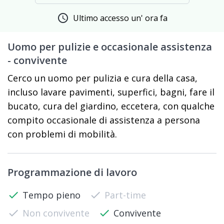
schedule
Ultimo accesso un' ora fa
Uomo per pulizie e occasionale assistenza
- convivente
Cerco un uomo per pulizia e cura della casa,
incluso lavare pavimenti, superfici, bagni, fare il
bucato, cura del giardino, eccetera, con qualche
compito occasionale di assistenza a persona
con problemi di mobilità.
Programmazione di lavoro
check
Tempo pieno
check
Part-time
check
Non convivente
check
Convivente