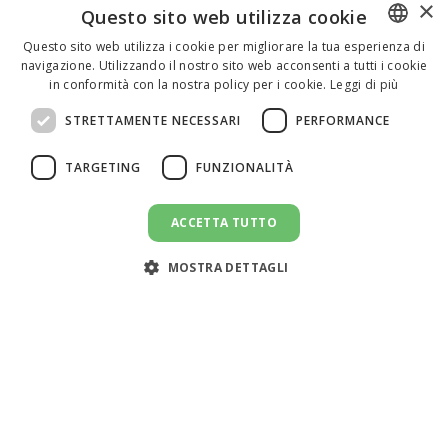
×
Questo sito web utilizza cookie
Questo sito web utilizza i cookie per migliorare la tua esperienza di
navigazione. Utilizzando il nostro sito web acconsenti a tutti i cookie
ENGLISH
in conformità con la nostra policy per i cookie.
Leggi di più
ITALIAN
STRETTAMENTE NECESSARI
PERFORMANCE
SPANISH
TARGETING
FUNZIONALITÀ
ACCETTA TUTTO
CANDIDATI AL LAVORO
message
MOSTRA DETTAGLI
Assistenza clienti:
support@doemploy.app