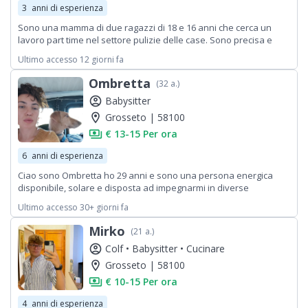
3
anni di esperienza
Sono una mamma di due ragazzi di 18 e 16 anni che cerca un
lavoro part time nel settore pulizie delle case. Sono precisa e
puntuale, non fumo, amo gli animali, e mi applico nel lavoro con
Ultimo accesso 12 giorni fa
costanza.
Ombretta
(32 a.)
account_circle
Babysitter
location_on
Grosseto | 58100
payments
€ 13-15 Per ora
6
anni di esperienza
Ciao sono Ombretta ho 29 anni e sono una persona energica
disponibile, solare e disposta ad impegnarmi in diverse
mansioni. Le attività che propongo di poter svolgere, riguardano
Ultimo accesso 30+ giorni fa
le faccende domestiche di ogni tipologia, fare la spesa, la
custodia di appartamenti di varie dimensioni, (per un tempo da
Mirko
(21 a.)
definire) , di aiuto per traslochi, ristrutturazioni e pulizie di diversi
account_circle
Colf •
Babysitter •
Cucinare
ambienti. La mia esperienza è di tipo personale e autodidatta,
acquisita nel corso dei vari impegni lavorativi.
location_on
Grosseto | 58100
payments
€ 10-15 Per ora
4
anni di esperienza