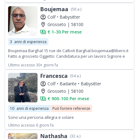
Boujemaa
(56 a.)
account_circle
Colf •
Babysitter
location_on
Grosseto | 58100
payments
€ 1-30 Per mese
3
anni di esperienza
Boujemaa Barghal 15 rue de Calboli Barghal.boujemaa@libero.it
Fatto a grosseto Oggetto: Candidatura per un lavoro Signore e
signora, Mi permetto di farvi pervenire la mia candidatura per un
Ultimo accesso 30+ giorni fa
lavoro ho molta esperienza oggi voglio dare un nuovo slancio
alla mia carriera integrando la vostra azienda sono
Francesca
(54 a.)
particolarmente interessato e dinamico e appassionato, Sono
account_circle
Colf •
Badante •
Babysitter
motivato dalle nuove sfide e mi adeguo rapidamente anche alle
situazioni più delicate. Ho da
location_on
Grosseto | 58100
payments
€ 900-100 Per mese
10
anni di esperienza
Può fornire referenze
Sono una persona allegra e solare
Ultimo accesso 6 giorni fa
Nathasha
(32 a.)