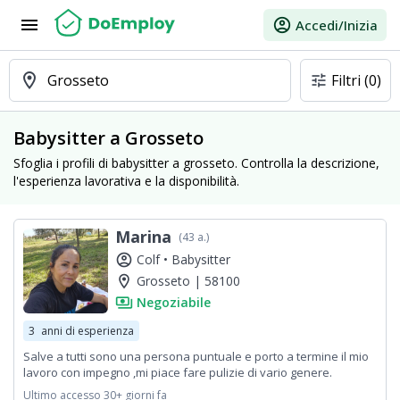
menu
account_circle
Accedi/Inizia
location_on
Grosseto
Filtri
(0)
tune
Babysitter a Grosseto
Sfoglia i profili di babysitter a grosseto. Controlla la descrizione,
l'esperienza lavorativa e la disponibilità.
Marina
(43 a.)
account_circle
Colf •
Babysitter
location_on
Grosseto | 58100
payments
Negoziabile
3
anni di esperienza
Salve a tutti sono una persona puntuale e porto a termine il mio
lavoro con impegno ,mi piace fare pulizie di vario genere.
Ultimo accesso 30+ giorni fa