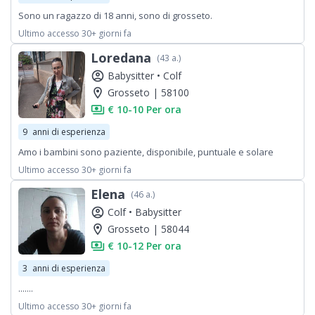
Sono un ragazzo di 18 anni, sono di grosseto.
Ultimo accesso 30+ giorni fa
Loredana
(43 a.)
account_circle
Babysitter •
Colf
location_on
Grosseto | 58100
payments
€ 10-10 Per ora
9
anni di esperienza
Amo i bambini sono paziente, disponibile, puntuale e solare
Ultimo accesso 30+ giorni fa
Elena
(46 a.)
account_circle
Colf •
Babysitter
location_on
Grosseto | 58044
payments
€ 10-12 Per ora
3
anni di esperienza
.......
Ultimo accesso 30+ giorni fa