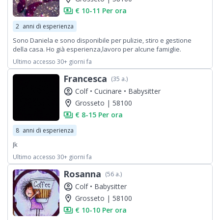
payments
€ 10-11 Per ora
2
anni di esperienza
Sono Daniela e sono disponibile per pulizie, stiro e gestione
della casa. Ho già esperienza,lavoro per alcune famiglie.
Ultimo accesso 30+ giorni fa
Francesca
(35 a.)
account_circle
Colf •
Cucinare •
Babysitter
location_on
Grosseto | 58100
payments
€ 8-15 Per ora
8
anni di esperienza
Jk
Ultimo accesso 30+ giorni fa
Rosanna
(56 a.)
account_circle
Colf •
Babysitter
location_on
Grosseto | 58100
payments
€ 10-10 Per ora