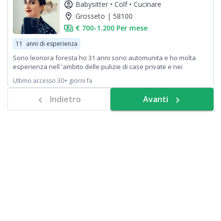
account_circle
Babysitter •
Colf •
Cucinare
location_on
Grosseto | 58100
payments
€ 700-1.200 Per mese
11
anni di esperienza
Sono leonora foresta ho 31 anni sono automunita e ho molta
esperienza nell 'ambito delle pulizie di case private e nei
condomini inoltre tanta esperienza con i bambini perche faccio
Ultimo accesso 30+ giorni fa
anche baby sitter ho lavorato in un super mercato come
cameriera barrista ecc....
Indietro
Avanti
chevron_left
navigate_next