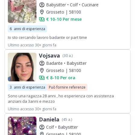
account_circle
Babysitter •
Colf •
Cucinare
location_on
Grosseto | 58100
payments
€ 10-10 Per mese
6
anni di esperienza
Io sto cercando lavoro badante or part time
Ultimo accesso 30+ giorni fa
Vojsava
(30 a.)
account_circle
Badante •
Babysitter
location_on
Grosseto | 58100
payments
€ 8-10 Per ora
3
anni di esperienza
Può fornire referenze
Sono una ragazza 28 anni , ho esperienza con assistenza
anziani da 3anni e mezzo
Ultimo accesso 30+ giorni fa
Daniela
(45 a.)
account_circle
Colf •
Babysitter
location_on
Grosseto | 58100