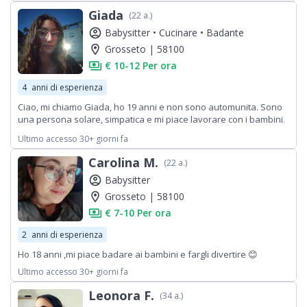
Giada
(22 a.)
account_circle
Babysitter •
Cucinare •
Badante
location_on
Grosseto | 58100
payments
€ 10-12 Per ora
4
anni di esperienza
Ciao, mi chiamo Giada, ho 19 anni e non sono automunita. Sono
una persona solare, simpatica e mi piace lavorare con i bambini.
Inoltre sono disponibile per aiutare con le pulizie domestiche. Se
Ultimo accesso 30+ giorni fa
siete interessati non esitate a contattarmi.
Carolina M.
(22 a.)
account_circle
Babysitter
location_on
Grosseto | 58100
payments
€ 7-10 Per ora
2
anni di esperienza
Ho 18 anni ,mi piace badare ai bambini e fargli divertire 😊
Ultimo accesso 30+ giorni fa
Leonora F.
(34 a.)