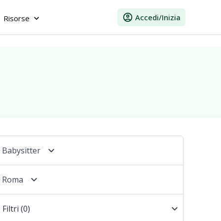
account_circle
Accedi/Inizia
Risorse
keyboard_arrow_down
keyboard_arrow_down
Babysitter
keyboard_arrow_down
Roma
keyboard_arrow_down
Filtri
(0)