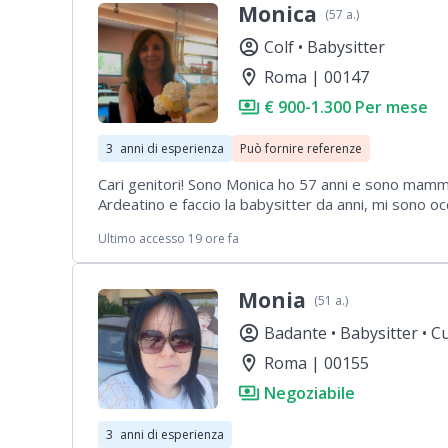
Monica
(57 a.)
account_circle
Colf •
Babysitter
location_on
Roma | 00147
payments
€ 900-1.300 Per mese
3
anni di esperienza
Può fornire referenze
Cari genitori! Sono Monica ho 57 anni e sono mamma
Ardeatino e faccio la babysitter da anni, mi sono oc
9 anni, l'ultima esperienza l'ho avuta con 3 bambin
Ultimo accesso 19 ore fa
e paziente, e capisco le esigenze dei bimbi propri
contattarmi, a presto!😊
Monia
(51 a.)
account_circle
Badante •
Babysitter •
Cu
location_on
Roma | 00155
payments
Negoziabile
3
anni di esperienza