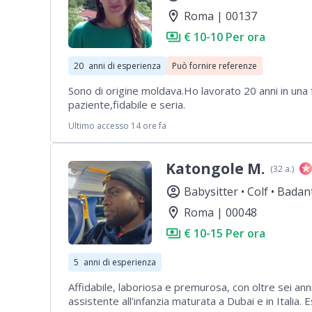
location_on
Roma | 00137
payments
€ 10-10 Per ora
20
anni di esperienza
Può fornire referenze
Sono di origine moldava.Ho lavorato 20 anni in un
paziente,fidabile e seria.
Ultimo accesso 14 ore fa
Katongole M.
(32 a.)
account_circle
Babysitter •
Colf •
Badan
location_on
Roma | 00048
payments
€ 10-15 Per ora
5
anni di esperienza
Affidabile, laboriosa e premurosa, con oltre sei an
assistente all'infanzia maturata a Dubai e in Italia. 