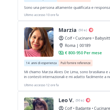
Sono una persona altamente qualificata e responsa
Ultimo accesso 10 ore fa
Marzia
(50 a.)
account_circle
Colf •
Cucinare •
Babysit
location_on
Roma | 00189
payments
€ 800-950 Per mese
14
anni di esperienza
Può fornire referenze
Mi chiamo Marzia Alves De Lima, sono brasiliana e a
in contesti internazionali e mi adatto facilmente a
puntuale e affidabile. Cerco un’opportunità di lavo
Ultimo accesso 12 ore fa
collaborazione.
Leo V.
(50 a.)
account_circle
Colf •
Badante •
Cucinare