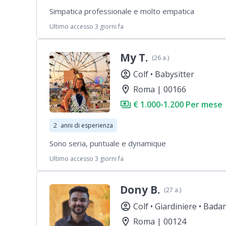
Simpatica professionale e molto empatica
Ultimo accesso 3 giorni fa
My T.
(26 a.)
account_circle
Colf •
Babysitter
location_on
Roma | 00166
payments
€ 1.000-1.200 Per mese
2
anni di esperienza
Sono seria, puntuale e dynamique
Ultimo accesso 3 giorni fa
Dony B.
(27 a.)
account_circle
Colf •
Giardiniere •
Badan
location_on
Roma | 00124