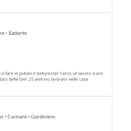
iani e nella cura dei bambini. Competente nel
le attività quotidiane e creare un ambiente sicuro,
persona affidabile, paziente, organizza
re •
Badante
a fare le pulizie e bebysister Cerco un lavoro a ore
mbito delle ben 25 anni.Ho lavorato nelle case
ando una certa esperienza. Sono una persona
 fare le pulizie a ore ho lungo orario.Grazie.Cordiali
er •
Cucinare •
Giardiniere