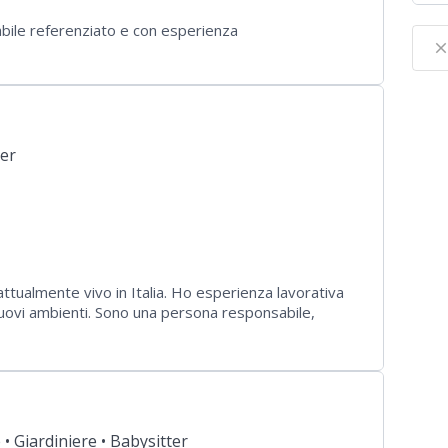
bile referenziato e con esperienza
clos
ter
ttualmente vivo in Italia. Ho esperienza lavorativa
 nuovi ambienti. Sono una persona responsabile,
ro dove poter offrire serietà, impegno e
 •
Giardiniere •
Babysitter