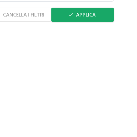
CANCELLA I FILTRI
APPLICA
e
done