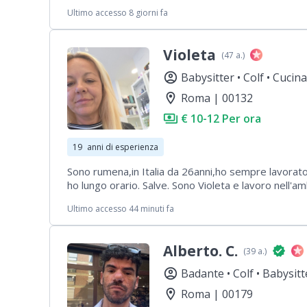
residenziali e commerciali, nell'assistenza agli anz
Ultimo accesso 8 giorni fa
mantenere elevati standard di igiene, assistere nel
pulito e confortevole. Riconosciuta per essere una 
Violeta
(47 a.)
account_circle
Babysitter •
Colf •
Cucina
location_on
Roma | 00132
payments
€ 10-12 Per ora
19
anni di esperienza
Sono rumena,in Italia da 26anni,ho sempre lavorato 
ho lungo orario. Salve. Sono Violeta e lavoro nell'a
private, strutture alberghiere. bebysitter, matur
Ultimo accesso 44 minuti fa
dinamica, precisa nel mio lavoro.sono disponibile per
saluti!
Alberto. C.
verified
(39 a.)
account_circle
Badante •
Colf •
Babysitt
location_on
Roma | 00179