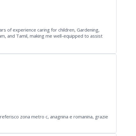
ars of experience caring for children, Gardening,
alam, and Tamil, making me well-equipped to assist
reative pursuits like drawing, reading, and music, as
homework help. I'm comfortable around pets and am
onment for the children in my care
preferisco zona metro c, anagnina e romanina, grazie