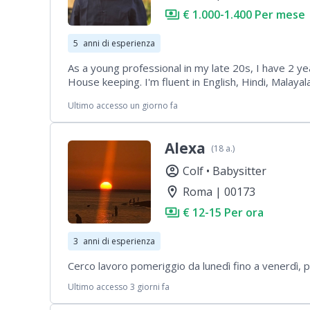
payments
€ 1.000-1.400 Per mese
5
anni di esperienza
As a young professional in my late 20s, I have 2 ye
House keeping. I'm fluent in English, Hindi, Malay
families from diverse backgrounds. My skills span c
Ultimo accesso un giorno fa
well as practical tasks like cooking, chores, and 
dedicated to providing a nurturing, engaging envir
Alexa
(18 a.)
account_circle
Colf •
Babysitter
location_on
Roma | 00173
payments
€ 12-15 Per ora
3
anni di esperienza
Cerco lavoro pomeriggio da lunedì fino a venerdì, 
Ultimo accesso 3 giorni fa