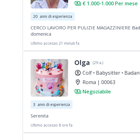
payments
€ 1.000-1.000 Per mese
20
anni di esperienza
CERCO LAVORO PER PULIZIE MAGAZZINIERE Badante
domenica
Ultimo accesso 21 minuti fa
Olga
(29 a.)
account_circle
Colf •
Babysitter •
Badan
location_on
Roma | 00063
payments
Negoziabile
3
anni di esperienza
Serenita
Ultimo accesso 8 ore fa