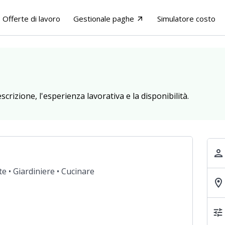
Offerte di lavoro
Gestionale paghe
Simulatore costo
arrow_outward
escrizione, l'esperienza lavorativa e la disponibilità.
person
te •
Giardiniere •
Cucinare
location_on
tune