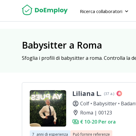
Ricerca collaboratori
keyboard_arrow_down
Babysitter a Roma
Sfoglia i profili di babysitter a roma. Controlla la d
Liliana L.
(37 a.)
account_circle
Colf •
Babysitter •
Badan
location_on
Roma | 00123
payments
€ 10-20 Per ora
7
anni di esperienza
Può fornire referenze