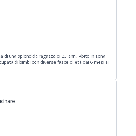
 di una splendida ragazza di 23 anni. Abito in zona
cupata di bimbi con diverse fasce di età dai 6 mesi ai
i di 4, 6 e 9 anni. Sono una persona solare, premurosa
o perché sono mamma. Per info, non esitate a
cinare