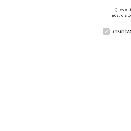
Questo si
nostro sito
STRETTA
Assistenza clienti:
support@doemploy.app