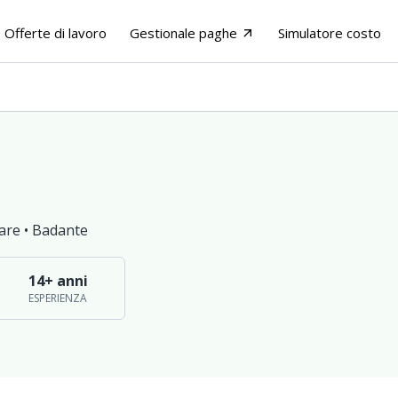
Offerte di lavoro
Gestionale paghe
Simulatore costo
arrow_outward
are •
Badante
14+ anni
ESPERIENZA