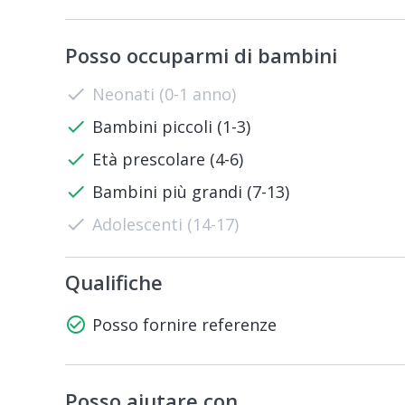
Posso occuparmi di bambini
check
Neonati (0-1 anno)
check
Bambini piccoli (1-3)
check
Età prescolare (4-6)
check
Bambini più grandi (7-13)
check
Adolescenti (14-17)
Qualifiche
check_circle_outline
Posso fornire referenze
Posso aiutare con