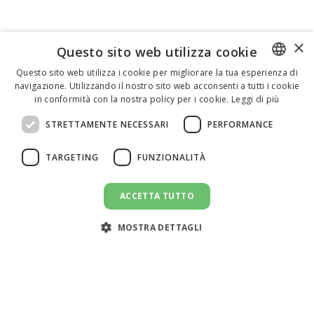
×
Questo sito web utilizza cookie
Questo sito web utilizza i cookie per migliorare la tua esperienza di
navigazione. Utilizzando il nostro sito web acconsenti a tutti i cookie
ENGLISH
in conformità con la nostra policy per i cookie.
Leggi di più
ITALIAN
STRETTAMENTE NECESSARI
PERFORMANCE
SPANISH
TARGETING
FUNZIONALITÀ
ACCETTA TUTTO
INVIA UN MESSAGGIO
message
MOSTRA DETTAGLI