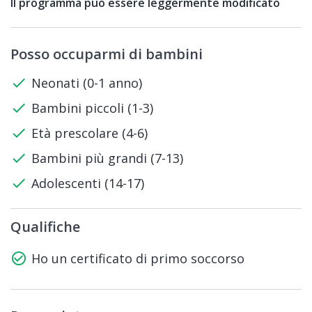
Il programma può essere leggermente modificato
Posso occuparmi di bambini
check
Neonati (0-1 anno)
check
Bambini piccoli (1-3)
check
Età prescolare (4-6)
check
Bambini più grandi (7-13)
check
Adolescenti (14-17)
Qualifiche
check_circle_outline
Ho un certificato di primo soccorso