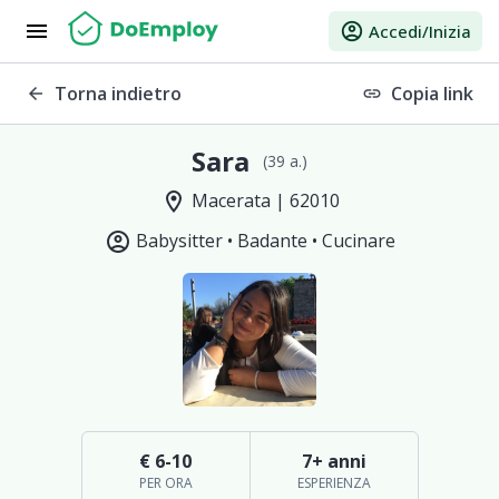
menu
account_circle
Accedi/Inizia
Torna indietro
Copia link
arrow_back
link
Sara
(39 a.)
location_on
Macerata | 62010
account_circle
Babysitter •
Badante •
Cucinare
€ 6-10
7+ anni
PER ORA
ESPERIENZA