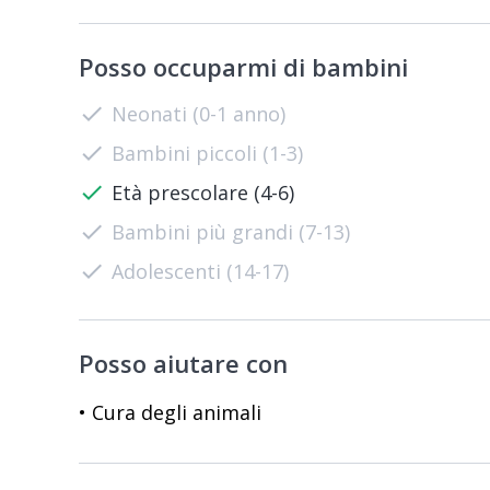
Posso occuparmi di bambini
check
Neonati (0-1 anno)
check
Bambini piccoli (1-3)
check
Età prescolare (4-6)
check
Bambini più grandi (7-13)
check
Adolescenti (14-17)
Posso aiutare con
• Cura degli animali