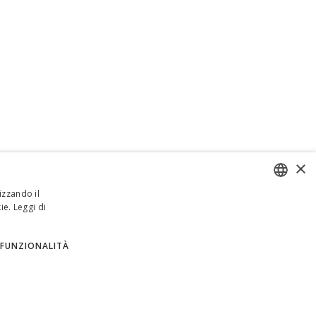
×
izzando il
ie.
Leggi di
ENGLISH
ITALIAN
FUNZIONALITÀ
SPANISH