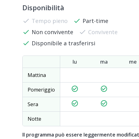
Disponibilità
check
Tempo pieno
check
Part-time
check
Non convivente
check
Convivente
check
Disponibile a trasferirsi
lu
ma
me
Mattina
check_circle_outline
check_circle_outline
Pomeriggio
check_circle_outline
check_circle_outline
Sera
Notte
Il programma può essere leggermente modifica