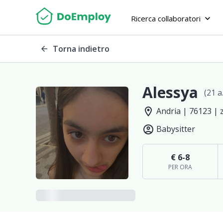
Ricerca collaboratori
keyboard_arrow_down
Torna indietro
arrow_back
Alessya
(21 a.
location_on
Andria | 76123 | 
account_circle
Babysitter
€ 6-8
PER ORA