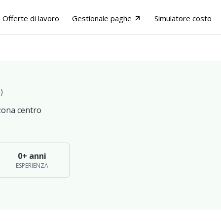
Offerte di lavoro
Gestionale paghe
Simulatore costo
arrow_outward
)
zona centro
0+ anni
ESPERIENZA