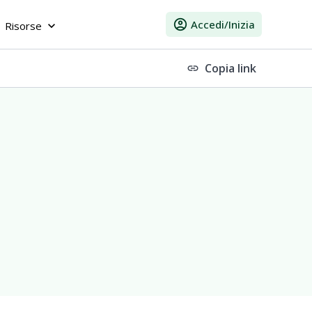
account_circle
Accedi/Inizia
Risorse
keyboard_arrow_down
Copia link
link