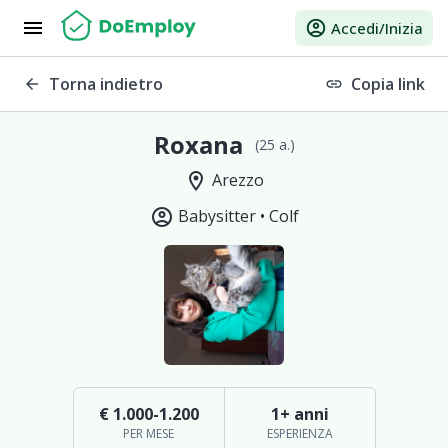
menu
account_circle
Accedi/Inizia
Torna indietro
Copia link
arrow_back
link
Roxana
(25 a.)
location_on
Arezzo
account_circle
Babysitter •
Colf
€ 1.000-1.200
1+ anni
PER MESE
ESPERIENZA