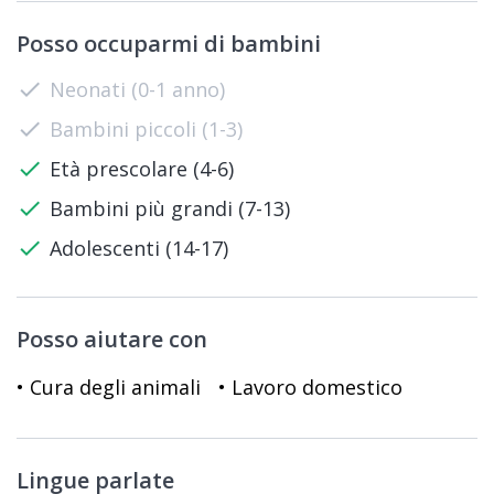
Posso occuparmi di bambini
check
Neonati (0-1 anno)
check
Bambini piccoli (1-3)
check
Età prescolare (4-6)
check
Bambini più grandi (7-13)
check
Adolescenti (14-17)
Posso aiutare con
• Cura degli animali
• Lavoro domestico
Lingue parlate