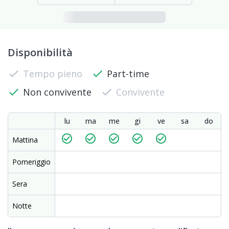
Disponibilità
check
Tempo pieno
check
Part-time
check
Non convivente
check
Convivente
lu
ma
me
gi
ve
sa
do
check_circle_outline
check_circle_outline
check_circle_outline
check_circle_outline
check_circle_outline
Mattina
Pomeriggio
Sera
Notte