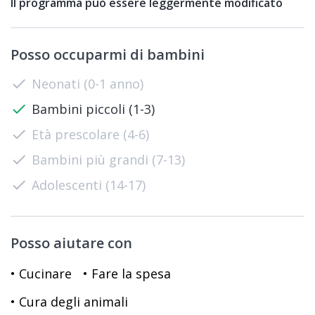
Il programma può essere leggermente modificato
Posso occuparmi di bambini
check
Neonati (0-1 anno)
check
Bambini piccoli (1-3)
check
Età prescolare (4-6)
check
Bambini più grandi (7-13)
check
Adolescenti (14-17)
Posso aiutare con
• Cucinare
• Fare la spesa
• Cura degli animali