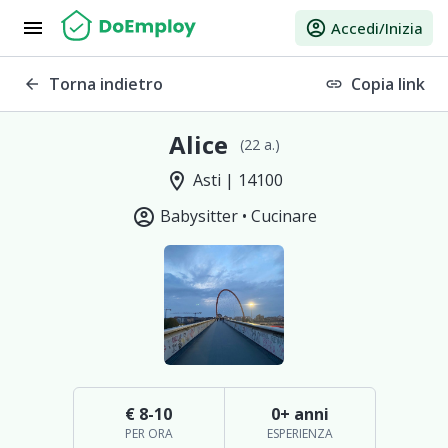
menu
account_circle
Accedi/Inizia
Torna indietro
Copia link
arrow_back
link
Alice
(22 a.)
location_on
Asti | 14100
account_circle
Babysitter •
Cucinare
€ 8-10
0+ anni
PER ORA
ESPERIENZA