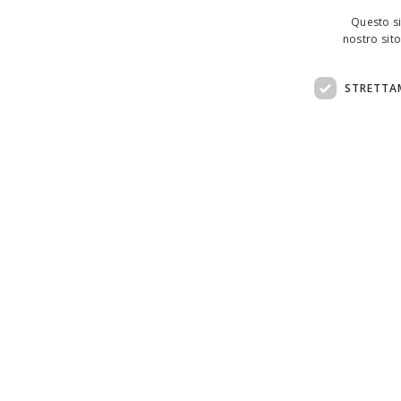
Questo si
nostro sito
STRETTA
Assistenza clienti:
support@doemploy.app