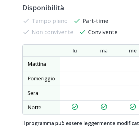
Disponibilità
check
Tempo pieno
check
Part-time
check
Non convivente
check
Convivente
lu
ma
me
Mattina
Pomeriggio
Sera
check_circle_outline
check_circle_outline
check_circle_outline
Notte
Il programma può essere leggermente modifica