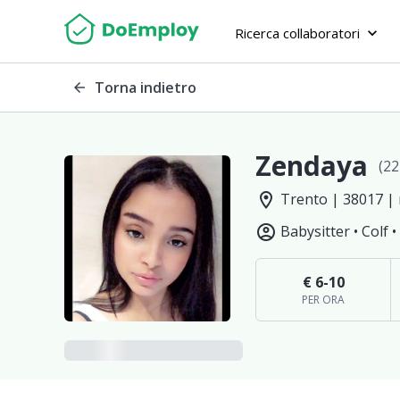
Ricerca collaboratori
keyboard_arrow_down
Torna indietro
arrow_back
Zendaya
(22
location_on
Trento | 38017 
account_circle
Babysitter •
Colf •
€ 6-10
PER ORA