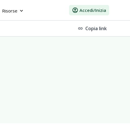
account_circle
Accedi/Inizia
Risorse
keyboard_arrow_down
Copia link
link