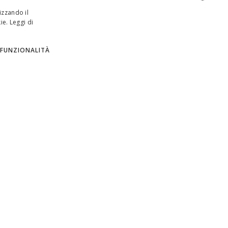
izzando il
ie.
Leggi di
ENGLISH
ITALIAN
FUNZIONALITÀ
SPANISH