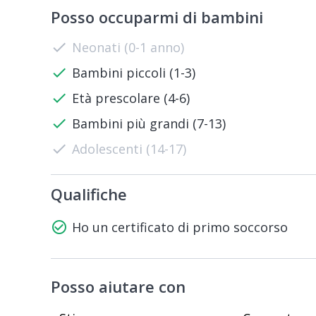
Posso occuparmi di bambini
check
Neonati (0-1 anno)
check
Bambini piccoli (1-3)
check
Età prescolare (4-6)
check
Bambini più grandi (7-13)
check
Adolescenti (14-17)
Qualifiche
check_circle_outline
Ho un certificato di primo soccorso
Posso aiutare con