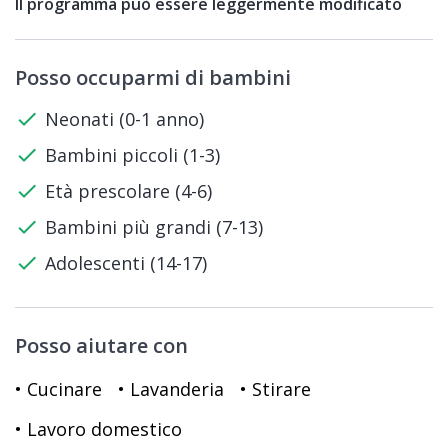
Il programma può essere leggermente modificato
Posso occuparmi di bambini
check
Neonati (0-1 anno)
check
Bambini piccoli (1-3)
check
Età prescolare (4-6)
check
Bambini più grandi (7-13)
check
Adolescenti (14-17)
Posso aiutare con
• Cucinare
• Lavanderia
• Stirare
• Lavoro domestico