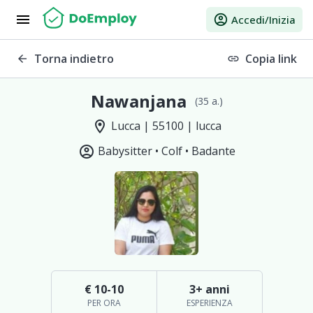
menu
account_circle
Accedi/Inizia
Torna indietro
Copia link
arrow_back
link
Nawanjana
(35 a.)
location_on
Lucca | 55100 | lucca
account_circle
Babysitter •
Colf •
Badante
€ 10-10
3+ anni
PER ORA
ESPERIENZA