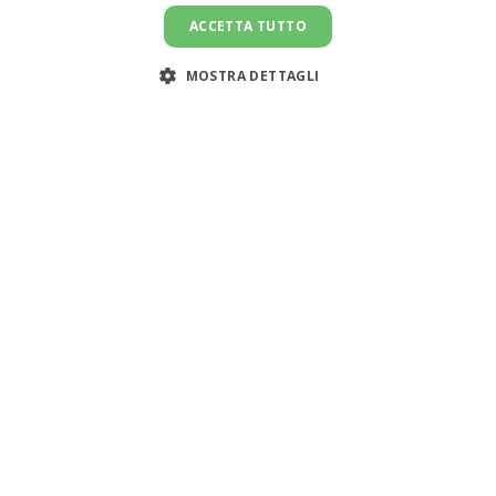
ACCETTA TUTTO
MOSTRA DETTAGLI
Servizi
Risorse
Cerca colf
Simulatore costo
n
Cerca badante
Blog
Cerca babysitter
Tabelle retribuiti
i
Workledger - Paghe domestiche
CCNL
i