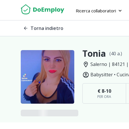
Ricerca collaboratori
keyboard_arrow_down
Torna indietro
arrow_back
Tonia
(40 a.)
location_on
Salerno | 84121 |
account_circle
Babysitter •
Cucin
€ 8-10
PER ORA