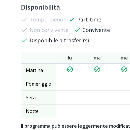
Disponibilità
check
Tempo pieno
check
Part-time
check
Non convivente
check
Convivente
check
Disponibile a trasferirsi
lu
ma
me
check_circle_outline
check_circle_outline
check_circle_outline
Mattina
Pomeriggio
Sera
Notte
Il programma può essere leggermente modifica