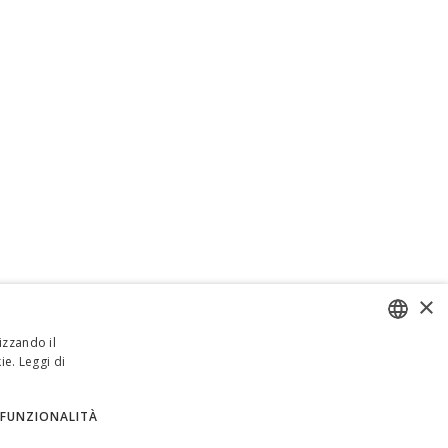
×
izzando il
ie.
Leggi di
ENGLISH
ITALIAN
FUNZIONALITÀ
SPANISH