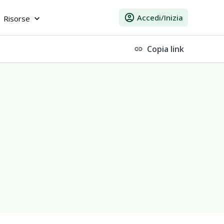
account_circle
Accedi/Inizia
Risorse
keyboard_arrow_down
Copia link
link