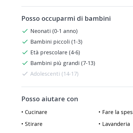
Posso occuparmi di bambini
check
Neonati (0-1 anno)
check
Bambini piccoli (1-3)
check
Età prescolare (4-6)
check
Bambini più grandi (7-13)
check
Adolescenti (14-17)
Posso aiutare con
• Cucinare
• Fare la spe
• Stirare
• Lavanderia