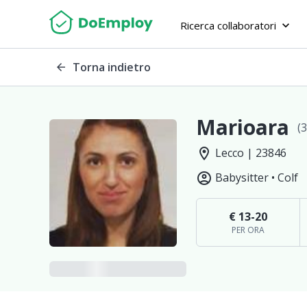
Ricerca collaboratori
keyboard_arrow_down
Torna indietro
arrow_back
Marioara
(3
location_on
Lecco | 23846
account_circle
Babysitter •
Colf
€ 13-20
PER ORA