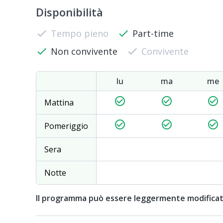
Disponibilità
check
Tempo pieno
check
Part-time
check
Non convivente
check
Convivente
lu
ma
me
check_circle_outline
check_circle_outline
check_circle_outline
Mattina
check_circle_outline
check_circle_outline
check_circle_outline
Pomeriggio
Sera
Notte
Il programma può essere leggermente modifica