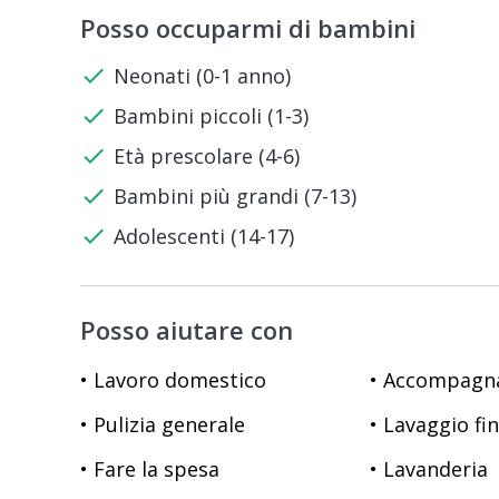
Posso occuparmi di bambini
check
Neonati (0-1 anno)
check
Bambini piccoli (1-3)
check
Età prescolare (4-6)
check
Bambini più grandi (7-13)
check
Adolescenti (14-17)
Posso aiutare con
• Lavoro domestico
• Accompag
• Pulizia generale
• Lavaggio fi
• Fare la spesa
• Lavanderia