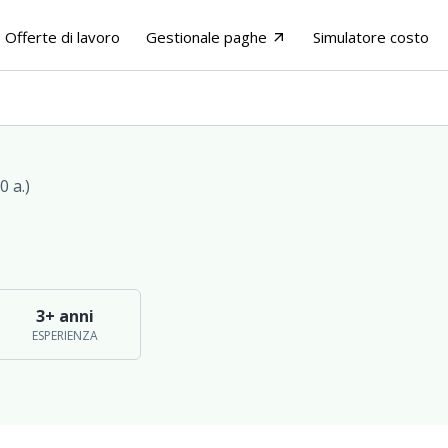
Offerte di lavoro
Gestionale paghe
Simulatore costo
arrow_outward
0 a.)
3+ anni
ESPERIENZA