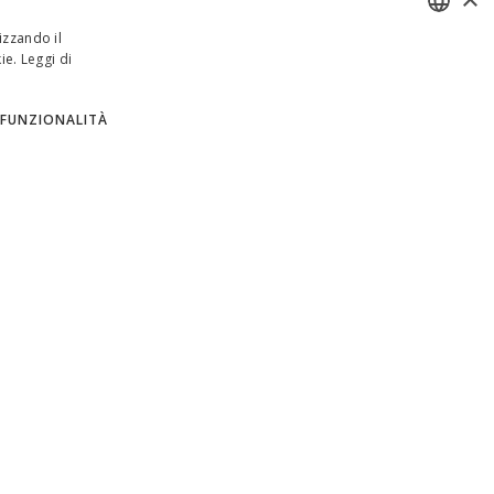
izzando il
ie.
Leggi di
ENGLISH
ITALIAN
FUNZIONALITÀ
SPANISH