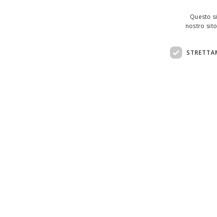
Questo si
nostro sito
STRETTA
Assistenza clienti:
support@doemploy.app