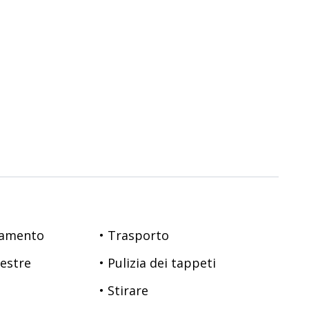
namento
• Trasporto
nestre
• Pulizia dei tappeti
• Stirare