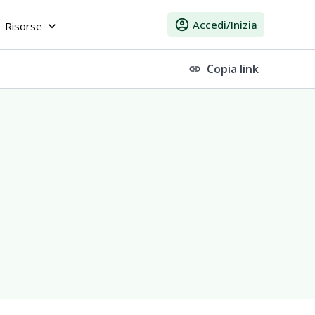
account_circle
Accedi/Inizia
Risorse
keyboard_arrow_down
Copia link
link