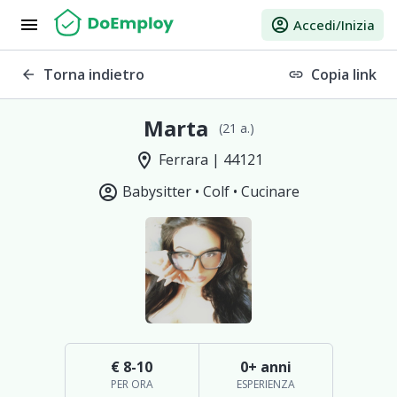
menu
account_circle
Accedi/Inizia
Torna indietro
Copia link
arrow_back
link
Marta
(21 a.)
location_on
Ferrara | 44121
account_circle
Babysitter •
Colf •
Cucinare
€ 8-10
0+ anni
PER ORA
ESPERIENZA