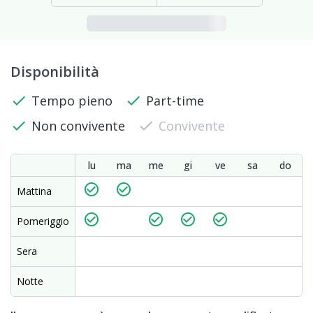
Disponibilità
check
Tempo pieno
check
Part-time
check
Non convivente
check
Convivente
lu
ma
me
gi
ve
sa
do
check_circle_outline
check_circle_outline
Mattina
check_circle_outline
check_circle_outline
check_circle_outline
check_circle_outline
Pomeriggio
Sera
Notte