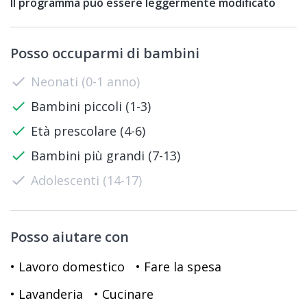
Il programma può essere leggermente modificato
Posso occuparmi di bambini
check
Neonati (0-1 anno)
check
Bambini piccoli (1-3)
check
Età prescolare (4-6)
check
Bambini più grandi (7-13)
check
Adolescenti (14-17)
Posso aiutare con
• Lavoro domestico
• Fare la spesa
• Lavanderia
• Cucinare