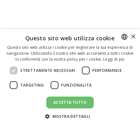
×
Questo sito web utilizza cookie
Questo sito web utilizza i cookie per migliorare la tua esperienza di
navigazione. Utilizzando il nostro sito web acconsenti a tutti i cookie
ENGLISH
in conformità con la nostra policy per i cookie.
Leggi di più
ITALIAN
STRETTAMENTE NECESSARI
PERFORMANCE
SPANISH
TARGETING
FUNZIONALITÀ
ACCETTA TUTTO
INVIA UN MESSAGGIO
message
MOSTRA DETTAGLI