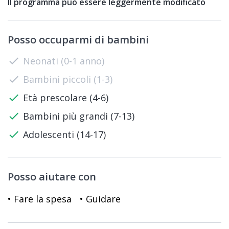
Il programma può essere leggermente modificato
Posso occuparmi di bambini
check
Neonati (0-1 anno)
check
Bambini piccoli (1-3)
check
Età prescolare (4-6)
check
Bambini più grandi (7-13)
check
Adolescenti (14-17)
Posso aiutare con
• Fare la spesa
• Guidare