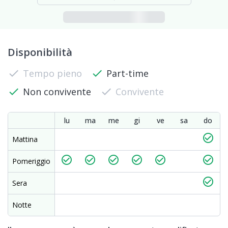
Disponibilità
check
Tempo pieno
check
Part-time
check
Non convivente
check
Convivente
lu
ma
me
gi
ve
sa
do
check_circle_outline
Mattina
check_circle_outline
check_circle_outline
check_circle_outline
check_circle_outline
check_circle_outline
check_circle_outline
Pomeriggio
check_circle_outline
Sera
Notte