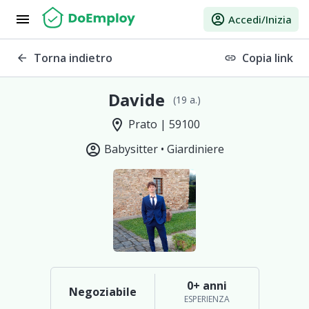
menu
account_circle
Accedi/Inizia
Torna indietro
Copia link
arrow_back
link
Davide
(19 a.)
location_on
Prato | 59100
account_circle
Babysitter •
Giardiniere
0+ anni
Negoziabile
ESPERIENZA