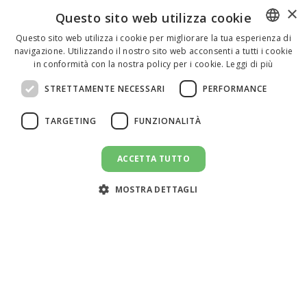
×
Questo sito web utilizza cookie
Questo sito web utilizza i cookie per migliorare la tua esperienza di
navigazione. Utilizzando il nostro sito web acconsenti a tutti i cookie
ENGLISH
in conformità con la nostra policy per i cookie.
Leggi di più
ITALIAN
STRETTAMENTE NECESSARI
PERFORMANCE
SPANISH
TARGETING
FUNZIONALITÀ
ACCETTA TUTTO
INVIA UN MESSAGGIO
message
MOSTRA DETTAGLI
Assistenza clienti:
support@doemploy.app