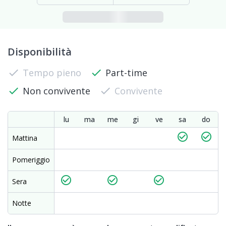
Disponibilità
check
Tempo pieno
check
Part-time
check
Non convivente
check
Convivente
lu
ma
me
gi
ve
sa
do
check_circle_outline
check_circle_outline
Mattina
Pomeriggio
check_circle_outline
check_circle_outline
check_circle_outline
Sera
Notte