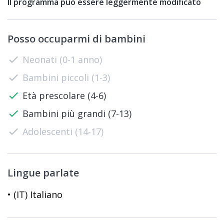
Il programma può essere leggermente modificato
Posso occuparmi di bambini
check
Neonati (0-1 anno)
check
Bambini piccoli (1-3)
check
Età prescolare (4-6)
check
Bambini più grandi (7-13)
check
Adolescenti (14-17)
Lingue parlate
• (IT) Italiano