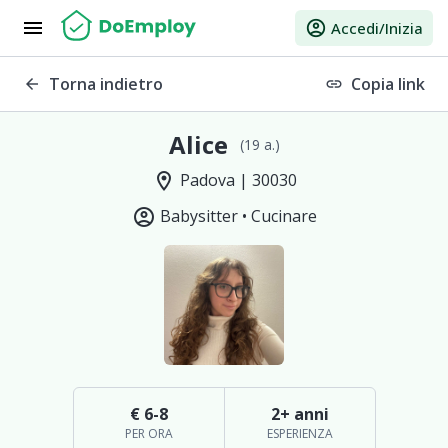
menu
account_circle
Accedi/Inizia
Torna indietro
Copia link
arrow_back
link
Alice
(19 a.)
location_on
Padova | 30030
account_circle
Babysitter •
Cucinare
€ 6-8
2+ anni
PER ORA
ESPERIENZA