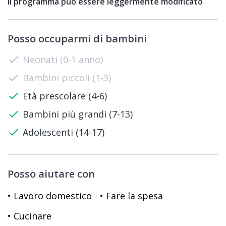
Il programma può essere leggermente modificato
Posso occuparmi di bambini
check
Neonati (0-1 anno)
check
Bambini piccoli (1-3)
check
Età prescolare (4-6)
check
Bambini più grandi (7-13)
check
Adolescenti (14-17)
Posso aiutare con
• Lavoro domestico
• Fare la spesa
• Cucinare