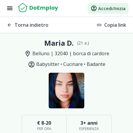
menu
account_circle
Accedi/Inizia
Torna indietro
Copia link
arrow_back
link
Maria D.
(21 a.)
location_on
Belluno | 32040 | borca di cardore
account_circle
Babysitter •
Cucinare •
Badante
€ 8-20
3+ anni
PER ORA
ESPERIENZA