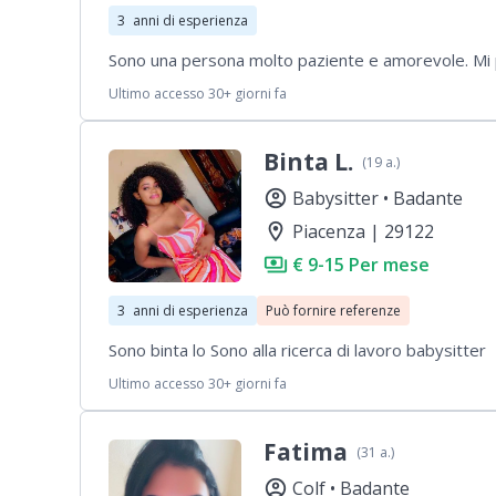
3
anni di esperienza
Sono una persona molto paziente e amorevole. Mi pi
Ultimo accesso 30+ giorni fa
Binta L.
(19 a.)
account_circle
Babysitter •
Badante
location_on
Piacenza | 29122
payments
€ 9-15 Per mese
3
anni di esperienza
Può fornire referenze
Sono binta lo Sono alla ricerca di lavoro babysitter
Ultimo accesso 30+ giorni fa
Fatima
(31 a.)
account_circle
Colf •
Badante