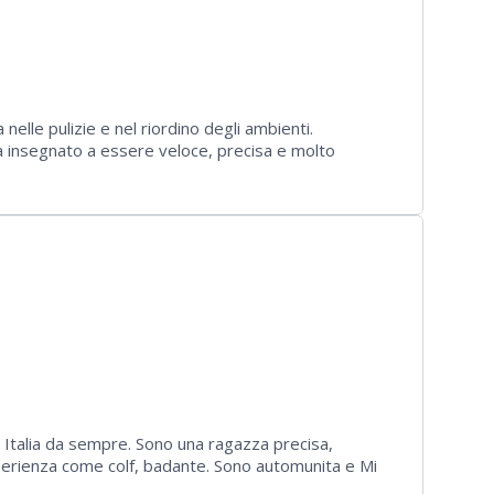
nelle pulizie e nel riordino degli ambienti.
a insegnato a essere veloce, precisa e molto
 del pomeriggio e nei miei giorni di riposo. Non sono
lemi con i mezzi pubblici. ​Sono disponibile per
 Italia da sempre. Sono una ragazza precisa,
perienza come colf, badante. Sono automunita e Mi