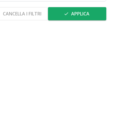
CANCELLA I FILTRI
APPLICA
e
done