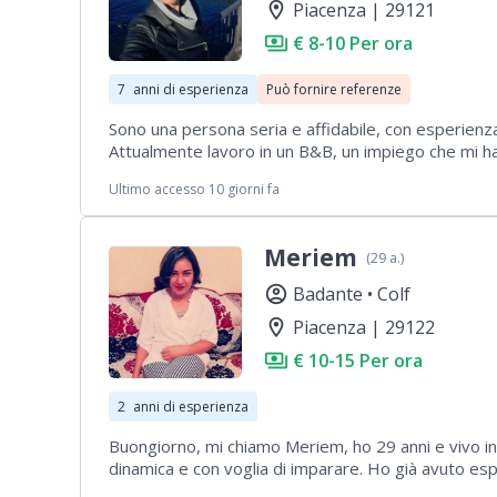
location_on
Piacenza | 29121
payments
€ 8-10 Per ora
7
anni di esperienza
Può fornire referenze
Sono una persona seria e affidabile, con esperienza 
Attualmente lavoro in un B&B, un impiego che mi h
attenta all'igiene. ​Cerco lavoro per la fascia oraria
Ultimo accesso 10 giorni fa
automunita, ma mi sposto regolarmente e senza prob
pulizie in case private, uffici o appartamenti.
Meriem
(29 a.)
account_circle
Badante •
Colf
location_on
Piacenza | 29122
payments
€ 10-15 Per ora
2
anni di esperienza
Buongiorno, mi chiamo Meriem, ho 29 anni e vivo in
dinamica e con voglia di imparare. Ho già avuto es
rendo disponibile. Grazie