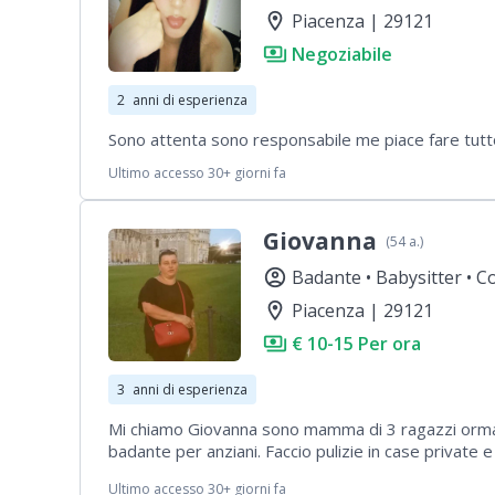
location_on
Piacenza | 29121
payments
Negoziabile
2
anni di esperienza
Sono attenta sono responsabile me piace fare tutt
Ultimo accesso 30+ giorni fa
Giovanna
(54 a.)
account_circle
Badante •
Babysitter •
Co
location_on
Piacenza | 29121
payments
€ 10-15 Per ora
3
anni di esperienza
Mi chiamo Giovanna sono mamma di 3 ragazzi ormai 
badante per anziani. Faccio pulizie in case private e 
Ho la patente ma ad oggi non ho avuto perché ho a
Ultimo accesso 30+ giorni fa