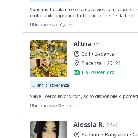
Sono molto calama e o tanta pazienza mi piace sta
molto abile apprendo tutto quello che c’è da fare ..
Ultimo accesso 10 giorni fa
Altna
(35 a.)
account_circle
Colf •
Badante
location_on
Piacenza | 29121
payments
€ 9-20 Per ora
3
anni di esperienza
Salve , cerco lavoro colf , sono disponibile o pomer
Ultimo accesso 30+ giorni fa
Alessia R.
(19 a.)
account_circle
Badante •
Babysitter •
Gi