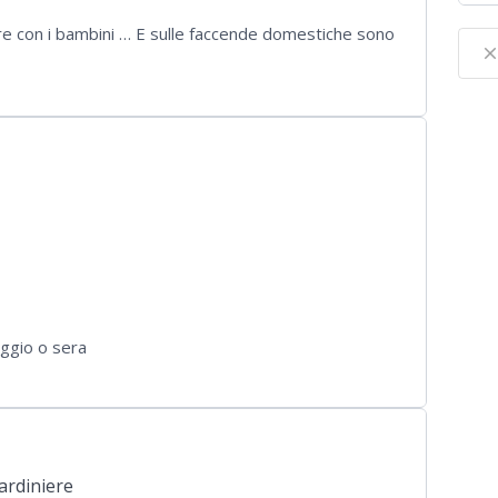
re con i bambini … E sulle faccende domestiche sono
clos
iggio o sera
ardiniere