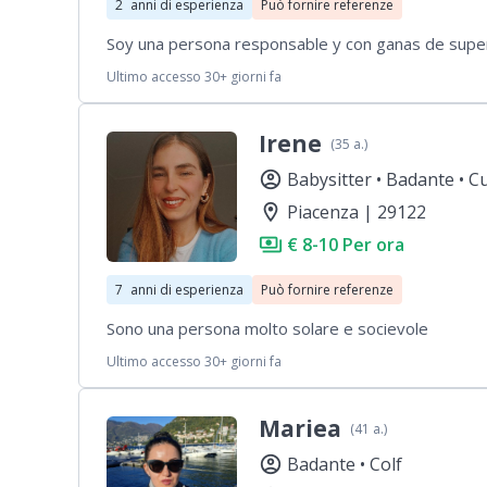
2
anni di esperienza
Può fornire referenze
Soy una persona responsable y con ganas de super
Ultimo accesso 30+ giorni fa
Irene
(35 a.)
account_circle
Babysitter •
Badante •
Cu
location_on
Piacenza | 29122
payments
€ 8-10 Per ora
7
anni di esperienza
Può fornire referenze
Sono una persona molto solare e socievole
Ultimo accesso 30+ giorni fa
Mariea
(41 a.)
account_circle
Badante •
Colf