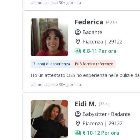
Ultimo accesso 30+ giorni fa
Federica
(40 a.)
account_circle
Badante
location_on
Piacenza | 29122
payments
€ 8-11 Per ora
3
anni di esperienza
Può fornire referenze
Ho un attestato OSS ho esperienza nelle pulizie da
Ultimo accesso 30+ giorni fa
Eidi M.
(33 a.)
account_circle
Babysitter •
Badante
location_on
Piacenza | 29122
payments
€ 10-12 Per ora