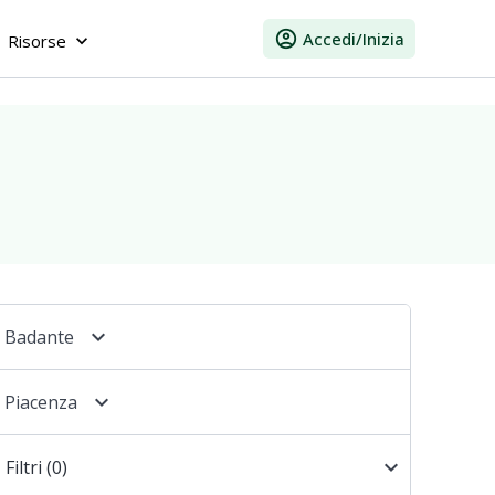
account_circle
Accedi/Inizia
Risorse
keyboard_arrow_down
keyboard_arrow_down
Badante
keyboard_arrow_down
Piacenza
keyboard_arrow_down
Filtri
(0)