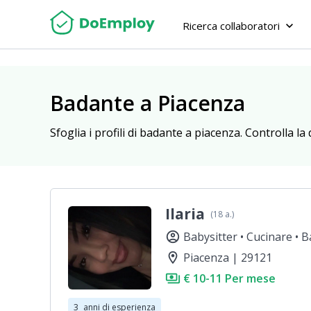
Ricerca collaboratori
keyboard_arrow_down
Badante a Piacenza
Sfoglia i profili di badante a piacenza. Controlla la 
Ilaria
(18 a.)
account_circle
Babysitter •
Cucinare •
B
location_on
Piacenza | 29121
payments
€ 10-11 Per mese
3
anni di esperienza