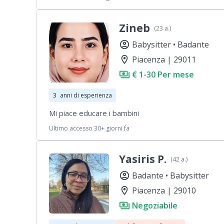
Le persone per cui ho lavorato mi ritengono una per
Zineb
(23 a.)
account_circle
Babysitter •
Badante
location_on
Piacenza | 29011
payments
€ 1-30 Per mese
3
anni di esperienza
Mi piace educare i bambini
Ultimo accesso 30+ giorni fa
Yasiris P.
(42 a.)
account_circle
Badante •
Babysitter
location_on
Piacenza | 29010
payments
Negoziabile