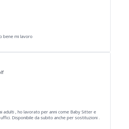
o bene mi lavoro
lf
adulti , ho lavorato per anni come Baby Sitter e
uffici. Disponibile da subito anche per sostituzioni .
vuto problemi meccanici e sto facendola riparare .