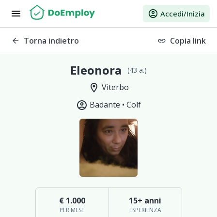
menu
account_circle
Accedi/Inizia
Torna indietro
Copia link
arrow_back
link
Eleonora
(43 a.)
location_on
Viterbo
account_circle
Badante •
Colf
€ 1.000
15+ anni
PER MESE
ESPERIENZA