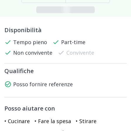
Disponibilità
check
Tempo pieno
check
Part-time
check
Non convivente
check
Convivente
Qualifiche
check_circle_outline
Posso fornire referenze
Posso aiutare con
• Cucinare
• Fare la spesa
• Stirare