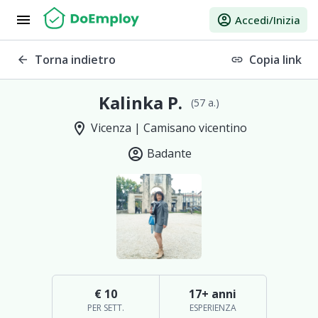
menu
account_circle
Accedi/Inizia
Torna indietro
Copia link
arrow_back
link
Kalinka P.
(57 a.)
location_on
Vicenza | Camisano vicentino
account_circle
Badante
€ 10
17+ anni
PER SETT.
ESPERIENZA