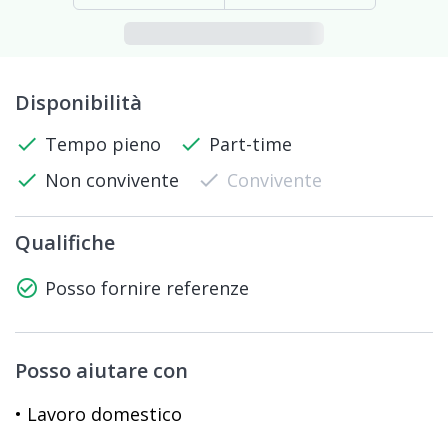
Disponibilità
check
Tempo pieno
check
Part-time
check
Non convivente
check
Convivente
Qualifiche
check_circle_outline
Posso fornire referenze
Posso aiutare con
• Lavoro domestico