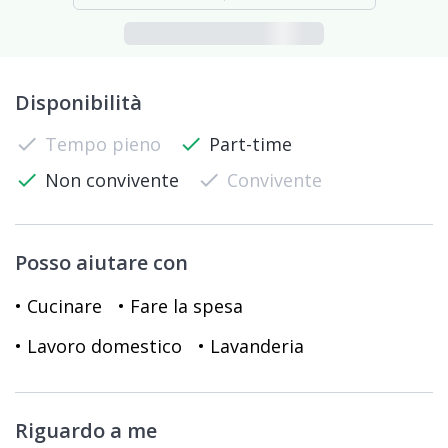
Disponibilità
check
Tempo pieno
check
Part-time
check
Non convivente
check
Convivente
Posso aiutare con
• Cucinare
• Fare la spesa
• Lavoro domestico
• Lavanderia
Riguardo a me