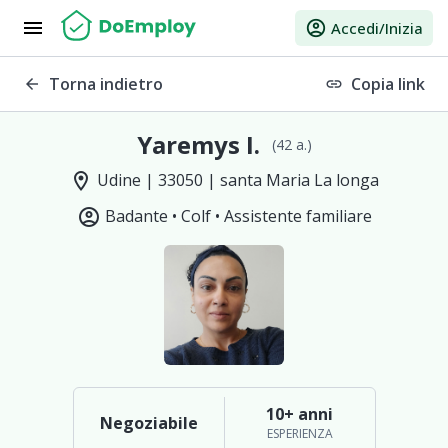
menu
account_circle
Accedi/Inizia
Torna indietro
Copia link
arrow_back
link
Yaremys I.
(42 a.)
location_on
Udine | 33050 | santa Maria La longa
account_circle
Badante •
Colf •
Assistente familiare
10+ anni
Negoziabile
ESPERIENZA