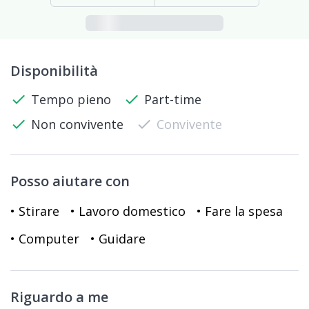
Disponibilità
check
Tempo pieno
check
Part-time
check
Non convivente
check
Convivente
Posso aiutare con
• Stirare
• Lavoro domestico
• Fare la spesa
• Computer
• Guidare
Riguardo a me