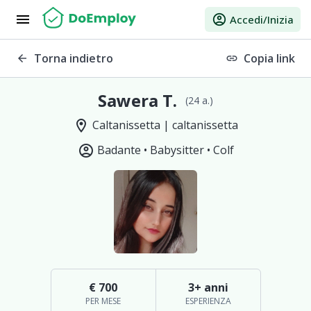
menu
account_circle
Accedi/Inizia
Torna indietro
Copia link
arrow_back
link
Sawera T.
(24 a.)
location_on
Caltanissetta | caltanissetta
account_circle
Badante •
Babysitter •
Colf
€ 700
3+ anni
PER MESE
ESPERIENZA