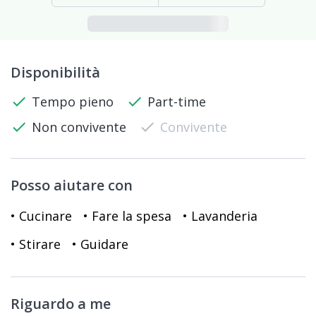
Disponibilità
check
Tempo pieno
check
Part-time
check
Non convivente
check
Convivente
Posso aiutare con
• Cucinare
• Fare la spesa
• Lavanderia
• Stirare
• Guidare
Riguardo a me