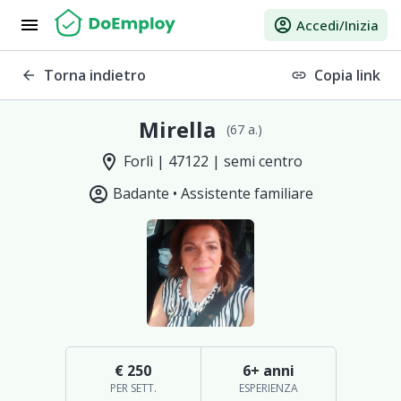
menu
account_circle
Accedi/Inizia
Torna indietro
Copia link
arrow_back
link
Mirella
(67 a.)
location_on
Forlì | 47122 | semi centro
account_circle
Badante •
Assistente familiare
€ 250
6+ anni
PER SETT.
ESPERIENZA