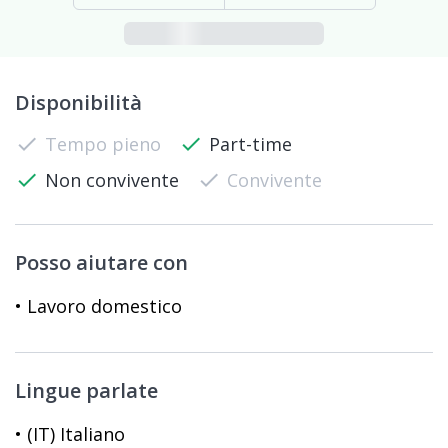
Disponibilità
check
Tempo pieno
check
Part-time
check
Non convivente
check
Convivente
Posso aiutare con
• Lavoro domestico
Lingue parlate
• (IT) Italiano