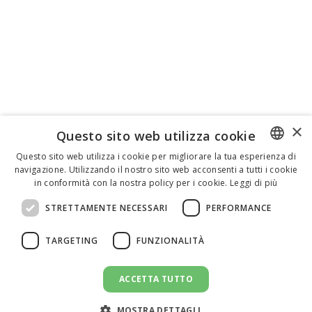
×
Questo sito web utilizza cookie
Questo sito web utilizza i cookie per migliorare la tua esperienza di
navigazione. Utilizzando il nostro sito web acconsenti a tutti i cookie
ENGLISH
in conformità con la nostra policy per i cookie.
Leggi di più
ITALIAN
STRETTAMENTE NECESSARI
PERFORMANCE
SPANISH
TARGETING
FUNZIONALITÀ
ACCETTA TUTTO
INVIA UN MESSAGGIO
message
MOSTRA DETTAGLI