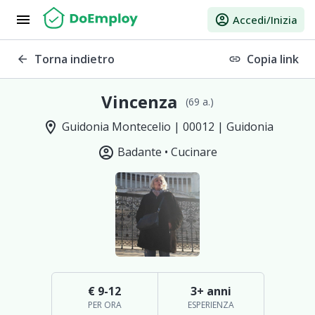
menu
account_circle
Accedi/Inizia
Torna indietro
Copia link
arrow_back
link
Vincenza
(69 a.)
location_on
Guidonia Montecelio | 00012 | Guidonia
account_circle
Badante •
Cucinare
€ 9-12
3+ anni
PER ORA
ESPERIENZA