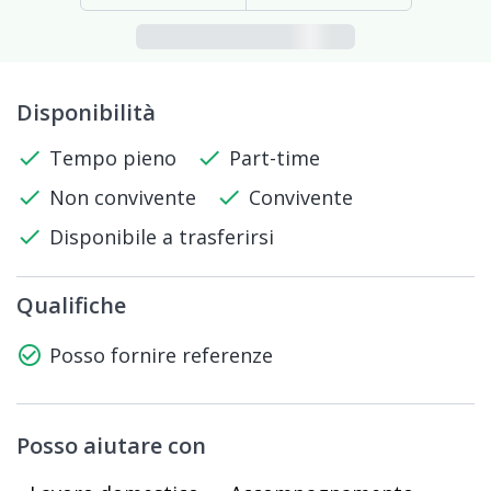
Disponibilità
check
Tempo pieno
check
Part-time
check
Non convivente
check
Convivente
check
Disponibile a trasferirsi
Qualifiche
check_circle_outline
Posso fornire referenze
Posso aiutare con