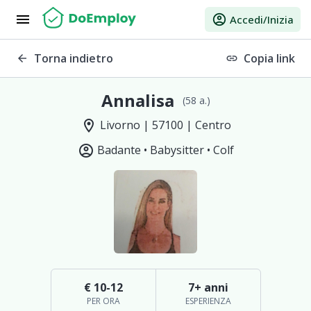
menu
account_circle
Accedi/Inizia
Torna indietro
Copia link
arrow_back
link
Annalisa
(58 a.)
location_on
Livorno | 57100 | Centro
account_circle
Badante •
Babysitter •
Colf
€ 10-12
7+ anni
PER ORA
ESPERIENZA