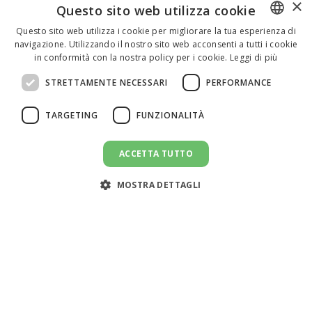
×
Questo sito web utilizza cookie
Questo sito web utilizza i cookie per migliorare la tua esperienza di
navigazione. Utilizzando il nostro sito web acconsenti a tutti i cookie
ENGLISH
in conformità con la nostra policy per i cookie.
Leggi di più
ITALIAN
STRETTAMENTE NECESSARI
PERFORMANCE
SPANISH
TARGETING
FUNZIONALITÀ
ACCETTA TUTTO
INVIA UN MESSAGGIO
message
MOSTRA DETTAGLI
Assistenza clienti:
support@doemploy.app