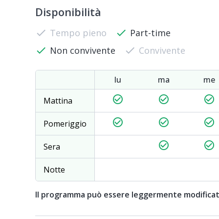
Disponibilità
check
Tempo pieno
check
Part-time
check
Non convivente
check
Convivente
lu
ma
me
check_circle_outline
check_circle_outline
check_circle_outline
Mattina
check_circle_outline
check_circle_outline
check_circle_outline
Pomeriggio
check_circle_outline
check_circle_outline
Sera
Notte
Il programma può essere leggermente modifica