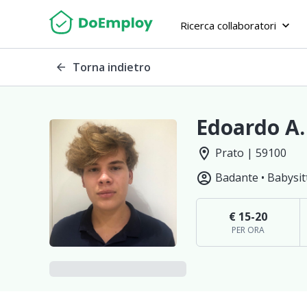
Ricerca collaboratori
keyboard_arrow_down
Torna indietro
arrow_back
Edoardo A.
location_on
Prato | 59100
account_circle
Badante •
Babysit
€ 15-20
PER ORA