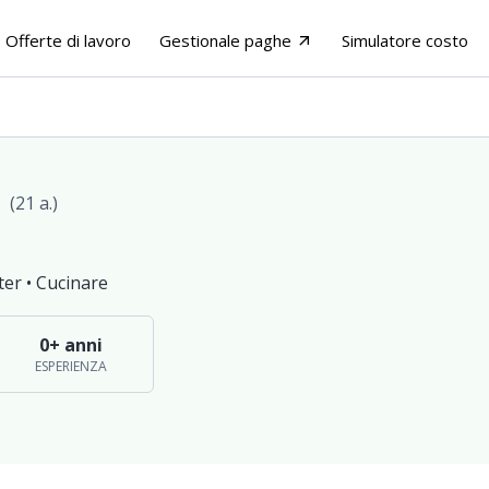
Offerte di lavoro
Gestionale paghe
Simulatore costo
arrow_outward
(21 a.)
ter •
Cucinare
0+ anni
ESPERIENZA