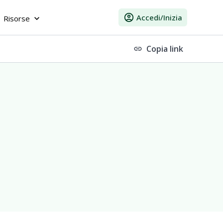
account_circle
Accedi/Inizia
Risorse
keyboard_arrow_down
Copia link
link