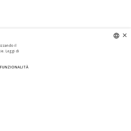
×
izzando il
ie.
Leggi di
ENGLISH
ITALIAN
FUNZIONALITÀ
SPANISH