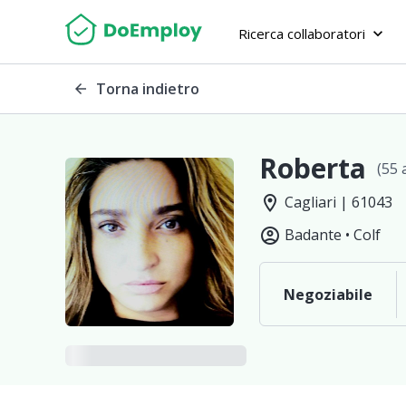
Ricerca collaboratori
keyboard_arrow_down
Torna indietro
arrow_back
Roberta
(55 a
location_on
Cagliari | 61043
account_circle
Badante •
Colf
Negoziabile