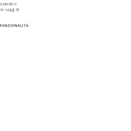
izzando il
ie.
Leggi di
ENGLISH
ITALIAN
FUNZIONALITÀ
SPANISH