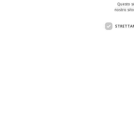
Questo si
nostro sito
STRETTA
Assistenza clienti:
support@doemploy.app