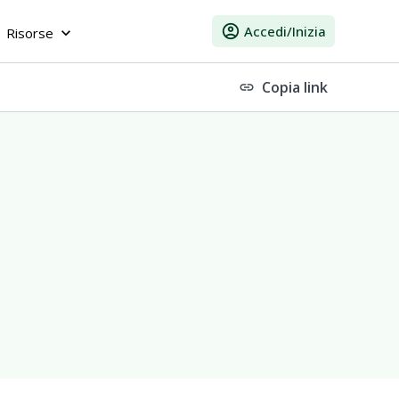
account_circle
Accedi/Inizia
Risorse
keyboard_arrow_down
Copia link
link