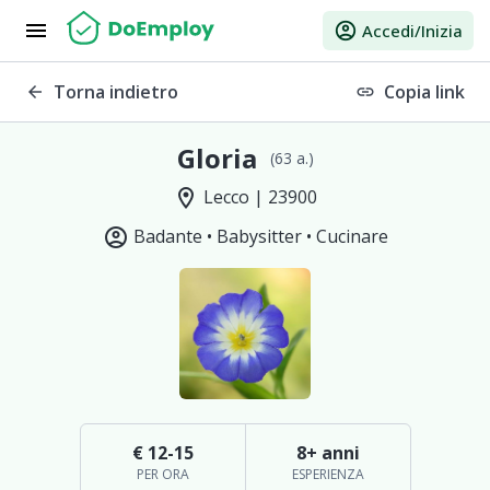
menu
account_circle
Accedi/Inizia
Torna indietro
Copia link
arrow_back
link
Gloria
(63 a.)
location_on
Lecco | 23900
account_circle
Badante •
Babysitter •
Cucinare
€ 12-15
8+ anni
PER ORA
ESPERIENZA