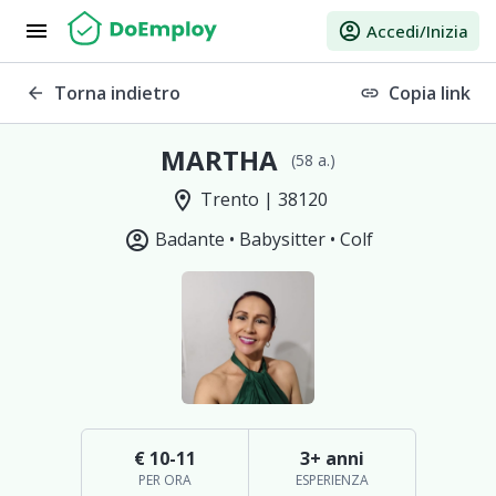
menu
account_circle
Accedi/Inizia
Torna indietro
Copia link
arrow_back
link
MARTHA
(58 a.)
location_on
Trento | 38120
account_circle
Badante •
Babysitter •
Colf
€ 10-11
3+ anni
PER ORA
ESPERIENZA