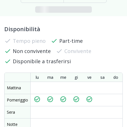
Disponibilità
check
Tempo pieno
check
Part-time
check
Non convivente
check
Convivente
check
Disponibile a trasferirsi
lu
ma
me
gi
ve
sa
do
Mattina
check_circle_outline
check_circle_outline
check_circle_outline
check_circle_outline
check_circle_outline
Pomeriggio
Sera
Notte