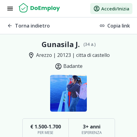
menu
account_circle
Accedi/Inizia
Torna indietro
Copia link
arrow_back
link
Gunasila J.
(34 a.)
location_on
Arezzo | 20123 | citta di castello
account_circle
Badante
€ 1.500-1.700
3+ anni
PER MESE
ESPERIENZA