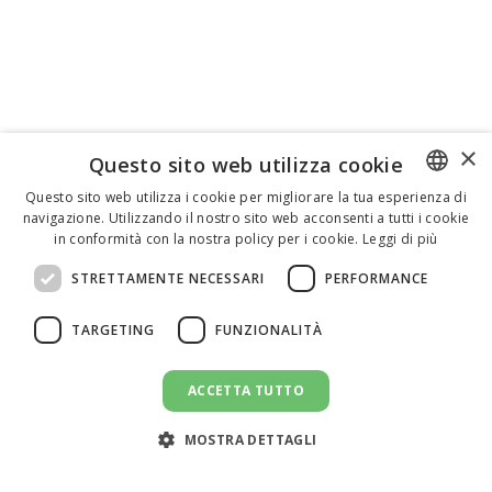
×
Questo sito web utilizza cookie
Questo sito web utilizza i cookie per migliorare la tua esperienza di
navigazione. Utilizzando il nostro sito web acconsenti a tutti i cookie
ENGLISH
in conformità con la nostra policy per i cookie.
Leggi di più
ITALIAN
STRETTAMENTE NECESSARI
PERFORMANCE
SPANISH
TARGETING
FUNZIONALITÀ
ACCETTA TUTTO
INVIA UN MESSAGGIO
message
MOSTRA DETTAGLI