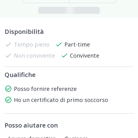
Disponibilità
check
Tempo pieno
check
Part-time
check
Non convivente
check
Convivente
Qualifiche
check_circle_outline
Posso fornire referenze
check_circle_outline
Ho un certificato di primo soccorso
Posso aiutare con