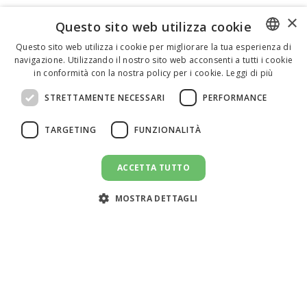
×
Questo sito web utilizza cookie
Questo sito web utilizza i cookie per migliorare la tua esperienza di
navigazione. Utilizzando il nostro sito web acconsenti a tutti i cookie
ENGLISH
in conformità con la nostra policy per i cookie.
Leggi di più
ITALIAN
STRETTAMENTE NECESSARI
PERFORMANCE
SPANISH
TARGETING
FUNZIONALITÀ
ACCETTA TUTTO
INVIA UN MESSAGGIO
message
MOSTRA DETTAGLI
Assistenza clienti:
support@doemploy.app