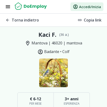
menu
account_circle
Accedi/Inizia
Torna indietro
Copia link
arrow_back
link
Kaci F.
(36 a.)
location_on
Mantova | 46020 | mantova
account_circle
Badante •
Colf
€ 6-12
3+ anni
PER MESE
ESPERIENZA