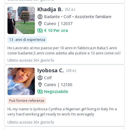
Khadija B.
(52 a.)
account_circle
Badante •
Colf •
Assistente familiare
location_on
Cuneo | 12037
payments
€ 10 Per ora
13
anni di esperienza
Ho Lavorato al mio paese per 10 anni in fabbrica,in Italia 5 anni
come badante,5 anni come adetta alle pulizie e 13 anni come colf
Ultimo accesso 30+ giorni fa
Iyobosa C.
(28 a.)
account_circle
Colf
location_on
Cuneo | 12100
payments
Negoziabile
Può fornire referenze
Hi, my name is Iyobosa Cynthia a Nigerian girl living in Italy I’m a
very hard working girl ready to work I’m averagely
tall,smart,brave and lively
Ultimo accesso 30+ giorni fa