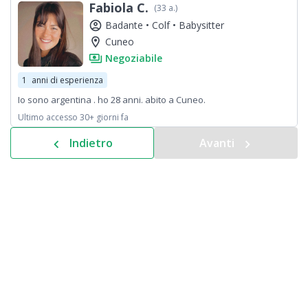
Fabiola C.
(33 a.)
account_circle
Badante •
Colf •
Babysitter
location_on
Cuneo
payments
Negoziabile
1
anni di esperienza
Io sono argentina . ho 28 anni. abito a Cuneo.
Ultimo accesso 30+ giorni fa
Indietro
Avanti
chevron_left
navigate_next