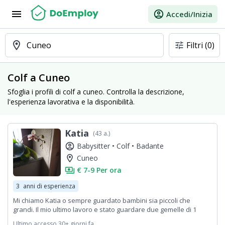
menu
account_circle
Accedi/Inizia
location_on
Cuneo
Filtri
(0)
tune
Colf a Cuneo
Sfoglia i profili di colf a cuneo. Controlla la descrizione,
l'esperienza lavorativa e la disponibilità.
Katia
(43 a.)
account_circle
Babysitter •
Colf •
Badante
location_on
Cuneo
payments
€ 7-9 Per ora
3
anni di esperienza
Mi chiamo Katia o sempre guardato bambini sia piccoli che
grandi. Il mio ultimo lavoro e stato guardare due gemelle di 1
anno
Ultimo accesso 30+ giorni fa