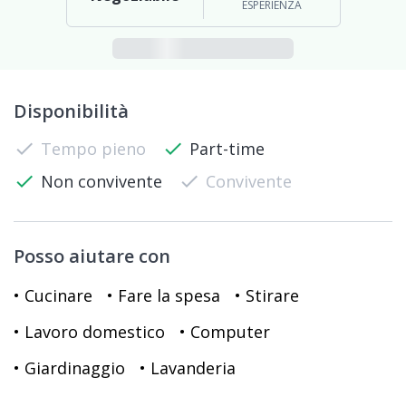
ESPERIENZA
Disponibilità
check
Tempo pieno
check
Part-time
check
Non convivente
check
Convivente
Posso aiutare con
• Cucinare
• Fare la spesa
• Stirare
• Lavoro domestico
• Computer
• Giardinaggio
• Lavanderia