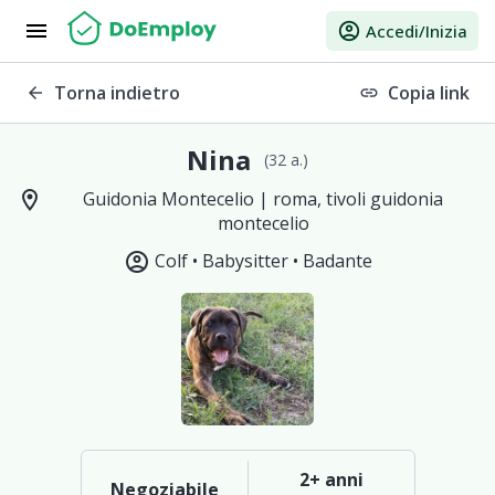
menu
account_circle
Accedi/Inizia
Torna indietro
Copia link
arrow_back
link
Nina
(32 a.)
location_on
Guidonia Montecelio | roma, tivoli guidonia
montecelio
account_circle
Colf •
Babysitter •
Badante
2+ anni
Negoziabile