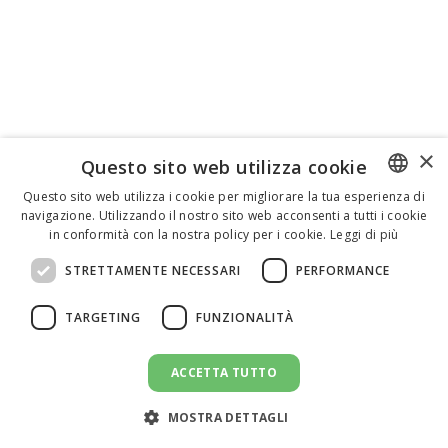
×
Questo sito web utilizza cookie
Questo sito web utilizza i cookie per migliorare la tua esperienza di
navigazione. Utilizzando il nostro sito web acconsenti a tutti i cookie
ENGLISH
in conformità con la nostra policy per i cookie.
Leggi di più
ITALIAN
STRETTAMENTE NECESSARI
PERFORMANCE
SPANISH
TARGETING
FUNZIONALITÀ
ACCETTA TUTTO
INVIA UN MESSAGGIO
message
MOSTRA DETTAGLI