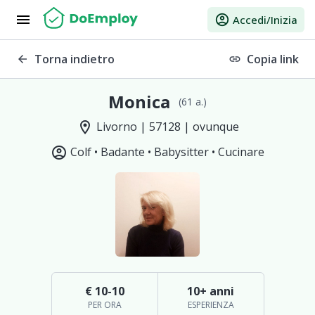
menu
account_circle
Accedi/Inizia
Torna indietro
Copia link
arrow_back
link
Monica
(61 a.)
location_on
Livorno | 57128 | ovunque
account_circle
Colf •
Badante •
Babysitter •
Cucinare
€ 10-10
10+ anni
PER ORA
ESPERIENZA