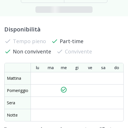
Disponibilità
check
Tempo pieno
check
Part-time
check
Non convivente
check
Convivente
lu
ma
me
gi
ve
sa
do
Mattina
check_circle_outline
Pomeriggio
Sera
Notte