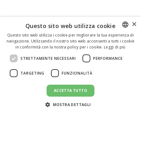
×
Questo sito web utilizza cookie
Questo sito web utilizza i cookie per migliorare la tua esperienza di
navigazione. Utilizzando il nostro sito web acconsenti a tutti i cookie
ENGLISH
in conformità con la nostra policy per i cookie.
Leggi di più
ITALIAN
STRETTAMENTE NECESSARI
PERFORMANCE
SPANISH
TARGETING
FUNZIONALITÀ
ACCETTA TUTTO
INVIA UN MESSAGGIO
message
MOSTRA DETTAGLI