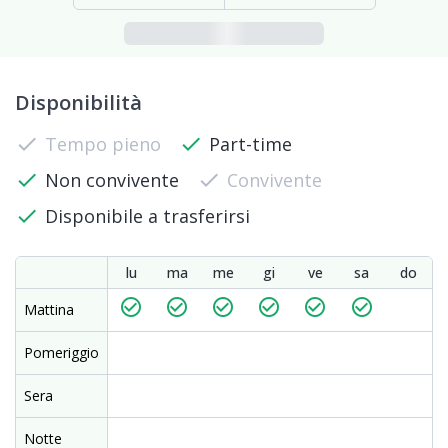
Disponibilità
check
Tempo pieno
check
Part-time
check
Non convivente
check
Convivente
check
Disponibile a trasferirsi
lu
ma
me
gi
ve
sa
do
check_circle_outline
check_circle_outline
check_circle_outline
check_circle_outline
check_circle_outline
check_circle_outline
Mattina
Pomeriggio
Sera
Notte