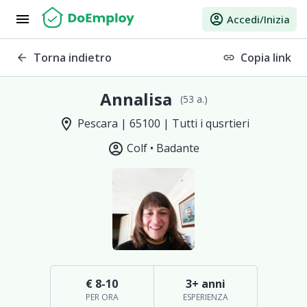
menu
account_circle
Accedi/Inizia
Torna indietro
Copia link
arrow_back
link
Annalisa
(53 a.)
location_on
Pescara | 65100 | Tutti i qusrtieri
account_circle
Colf •
Badante
€ 8-10
3+ anni
PER ORA
ESPERIENZA