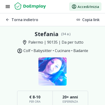
menu
account_circle
Accedi/Inizia
Torna indietro
Copia link
arrow_back
link
Stefania
(34 a.)
location_on
Palermo | 90135 | Da per tutto
account_circle
Colf •
Babysitter •
Cucinare •
Badante
€ 8-10
20+ anni
PER ORA
ESPERIENZA