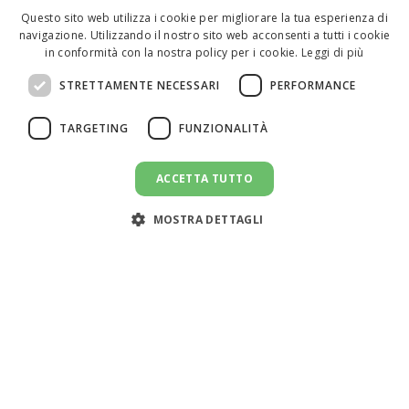
Questo sito web utilizza i cookie per migliorare la tua esperienza di
navigazione. Utilizzando il nostro sito web acconsenti a tutti i cookie
ENGLISH
in conformità con la nostra policy per i cookie.
Leggi di più
ITALIAN
STRETTAMENTE NECESSARI
PERFORMANCE
SPANISH
TARGETING
FUNZIONALITÀ
ACCETTA TUTTO
INVIA UN MESSAGGIO
message
MOSTRA DETTAGLI
Assistenza clienti:
support@doemploy.app