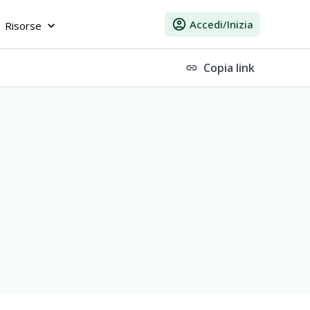
account_circle
Accedi/Inizia
Risorse
keyboard_arrow_down
Copia link
link