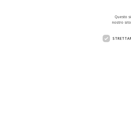
Questo si
nostro sito
STRETTA
Assistenza clienti:
support@doemploy.app