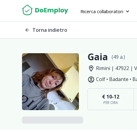
Ricerca collaboratori
keyboard_arrow_down
Torna indietro
arrow_back
Gaia
(49 a.)
location_on
Rimini | 47922 | 
account_circle
Colf •
Badante •
B
€ 10-12
PER ORA