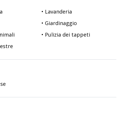
sa
• Lavanderia
• Giardinaggio
animali
• Pulizia dei tappeti
nestre
ise