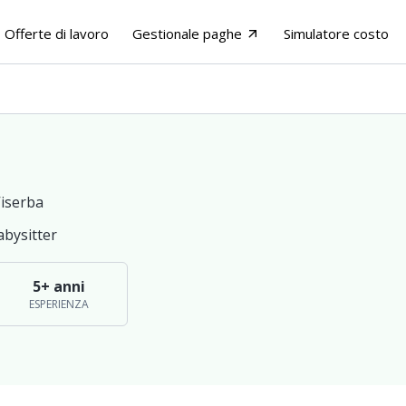
Offerte di lavoro
Gestionale paghe
Simulatore costo
arrow_outward
Viserba
abysitter
5+ anni
ESPERIENZA