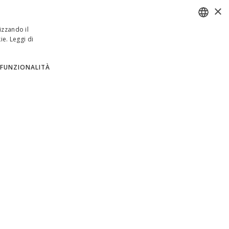
×
izzando il
ie.
Leggi di
ENGLISH
ITALIAN
FUNZIONALITÀ
SPANISH