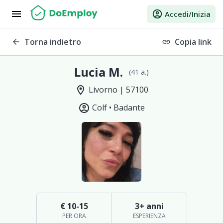
menu
account_circle
Accedi/Inizia
Torna indietro
Copia link
arrow_back
link
Lucia M.
(41 a.)
location_on
Livorno | 57100
account_circle
Colf •
Badante
€ 10-15
3+ anni
PER ORA
ESPERIENZA