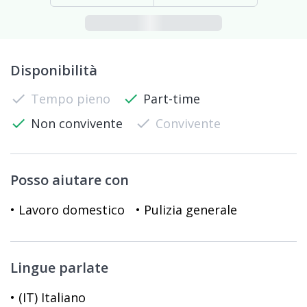
Disponibilità
check
Tempo pieno
check
Part-time
check
Non convivente
check
Convivente
Posso aiutare con
• Lavoro domestico
• Pulizia generale
Lingue parlate
• (IT) Italiano