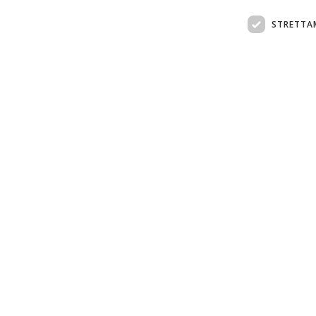
STRETTA
Assistenza clienti:
support@doemploy.app
Trasformiamo il mercato del lavoro domestico co