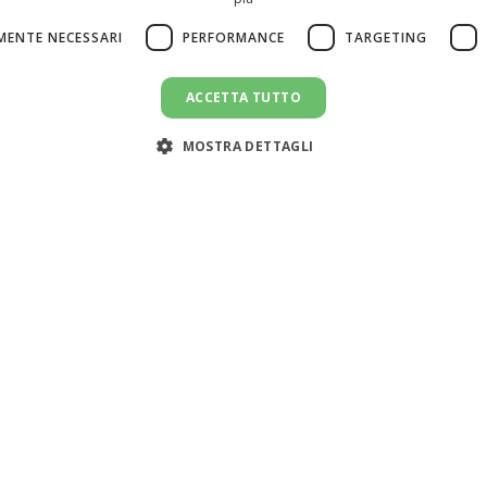
MENTE NECESSARI
PERFORMANCE
TARGETING
ACCETTA TUTTO
MOSTRA DETTAGLI
Servizi
Risorse
Cerca colf
Simulatore costo
n