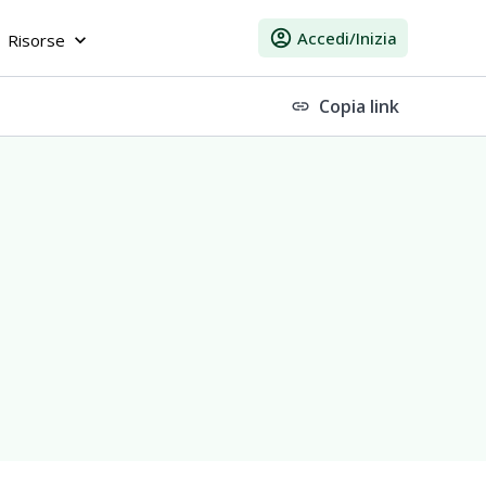
account_circle
Accedi/Inizia
Risorse
keyboard_arrow_down
Copia link
link