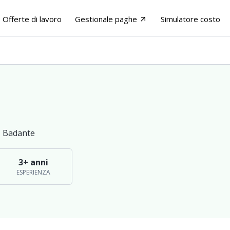
Offerte di lavoro
Gestionale paghe
Simulatore costo
arrow_outward
•
Badante
3+ anni
ESPERIENZA