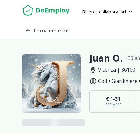
Ricerca collaboratori
keyboard_arrow_down
Torna indietro
arrow_back
Juan O.
(33 a.)
location_on
Vicenza | 36100
account_circle
Colf •
Giardiniere 
€ 1-31
PER MESE