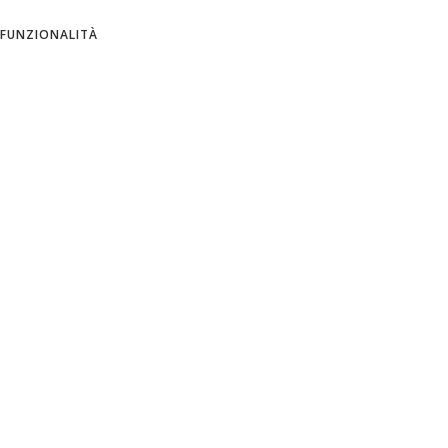
ITALIAN
FUNZIONALITÀ
SPANISH
Azienda
Informativa sulla privacy