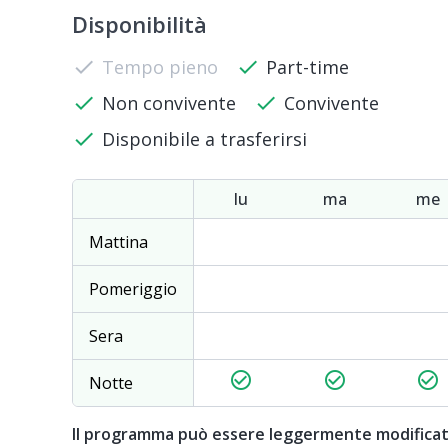
Disponibilità
check
Tempo pieno
check
Part-time
check
Non convivente
check
Convivente
check
Disponibile a trasferirsi
lu
ma
me
Mattina
Pomeriggio
Sera
check_circle_outline
check_circle_outline
check_circle_outline
Notte
Il programma può essere leggermente modifica