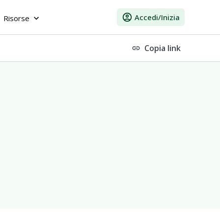
account_circle
Accedi/Inizia
Risorse
keyboard_arrow_down
Copia link
link