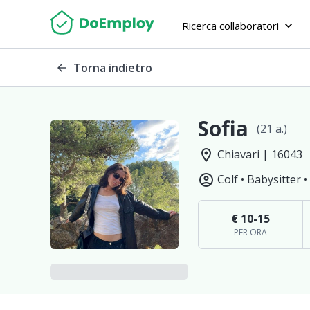
Ricerca collaboratori
keyboard_arrow_down
Torna indietro
arrow_back
Sofia
(21 a.)
location_on
Chiavari | 16043
account_circle
Colf •
Babysitter •
€ 10-15
PER ORA