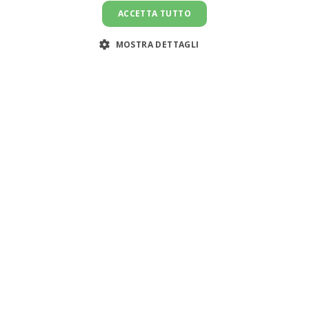
ACCETTA TUTTO
MOSTRA DETTAGLI
Servizi
Risorse
Cerca colf
Simulatore costo
n
Cerca badante
Blog
Cerca babysitter
Tabelle retribuiti
i
Workledger - Paghe domestiche
CCNL
i
Manuale app bus