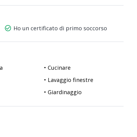
check_circle_outline
Ho un certificato di primo soccorso
sa
• Cucinare
• Lavaggio finestre
• Giardinaggio