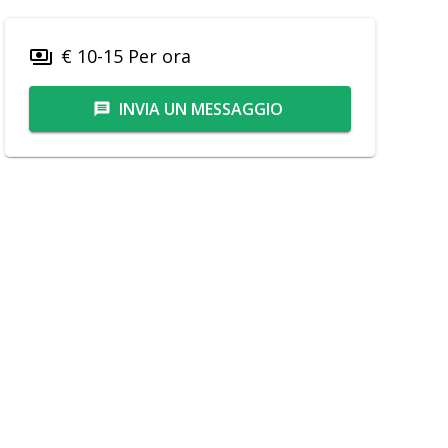
€ 10-15 Per ora
payments
INVIA UN MESSAGGIO
message