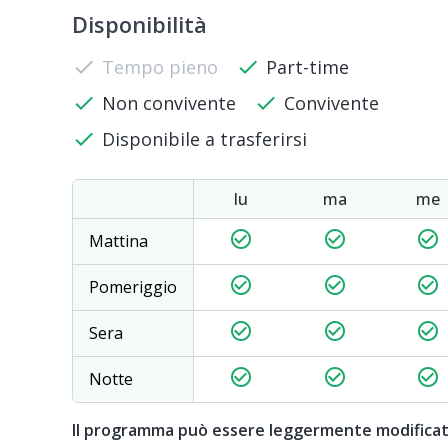
Disponibilità
check
Tempo pieno
check
Part-time
check
Non convivente
check
Convivente
check
Disponibile a trasferirsi
lu
ma
me
check_circle_outline
check_circle_outline
check_circle_outline
Mattina
check_circle_outline
check_circle_outline
check_circle_outline
Pomeriggio
check_circle_outline
check_circle_outline
check_circle_outline
Sera
check_circle_outline
check_circle_outline
check_circle_outline
Notte
Il programma può essere leggermente modifica