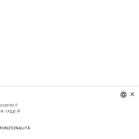
×
izzando il
ie.
Leggi di
ENGLISH
ITALIAN
FUNZIONALITÀ
SPANISH