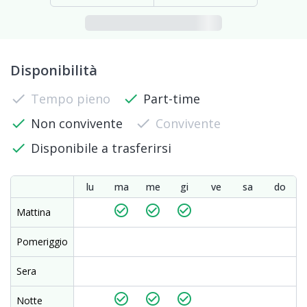
Disponibilità
check
Tempo pieno
check
Part-time
check
Non convivente
check
Convivente
check
Disponibile a trasferirsi
lu
ma
me
gi
ve
sa
do
check_circle_outline
check_circle_outline
check_circle_outline
Mattina
Pomeriggio
Sera
check_circle_outline
check_circle_outline
check_circle_outline
Notte