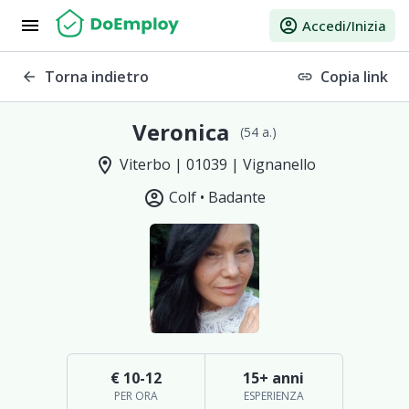
menu
account_circle
Accedi/Inizia
Torna indietro
Copia link
arrow_back
link
Veronica
(54 a.)
location_on
Viterbo | 01039 | Vignanello
account_circle
Colf •
Badante
€ 10-12
15+ anni
PER ORA
ESPERIENZA